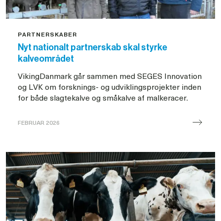
PARTNERSKABER
Nyt nationalt partnerskab skal styrke
kalveområdet
VikingDanmark går sammen med SEGES Innovation
og LVK om forsknings- og udviklingsprojekter inden
for både slagtekalve og småkalve af malkeracer.
FEBRUAR 2026
Nyt
partnerskab
om
kalve
med
SEGES
og
LVK