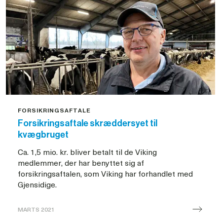
direktør
Henrik
Biilmann
forlader
VikingGenetics
FORSIKRINGSAFTALE
Forsikringsaftale skræddersyet til
kvægbruget
Ca. 1,5 mio. kr. bliver betalt til de Viking
medlemmer, der har benyttet sig af
forsikringsaftalen, som Viking har forhandlet med
Gjensidige.
MARTS 2021