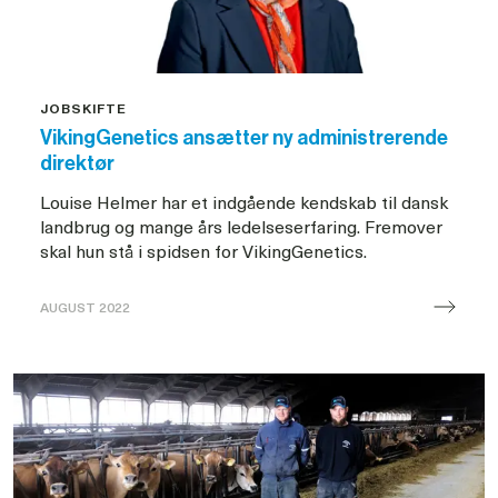
JOBSKIFTE
VikingGenetics ansætter ny administrerende
direktør
Louise Helmer har et indgående kendskab til dansk
landbrug og mange års ledelseserfaring. Fremover
skal hun stå i spidsen for VikingGenetics.
AUGUST 2022
Ny
administrerende
direktør