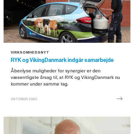
VIRKSOMHEDSNYT
RYK og VikingDanmark indgår samarbejde
Åbenlyse muligheder for synergier er den
væsentligste årsag til, at RYK og VikingDanmark nu
kommer under samme tag.
OKTOBER 2023
RYK
og
VikingDanmark
indgår