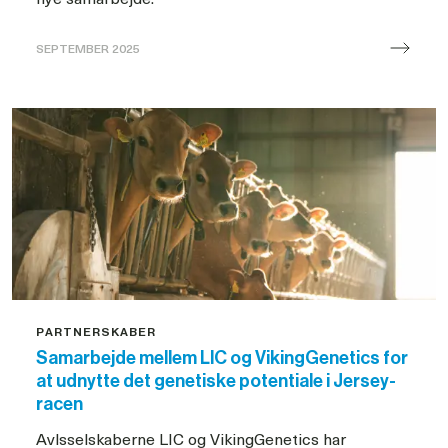
SEPTEMBER 2025
VikingDanmark
skal
samle
plast
ind
for
hele
landbruget
PARTNERSKABER
Samarbejde mellem LIC og VikingGenetics for
at udnytte det genetiske potentiale i Jersey-
racen
Avlsselskaberne LIC og VikingGenetics har