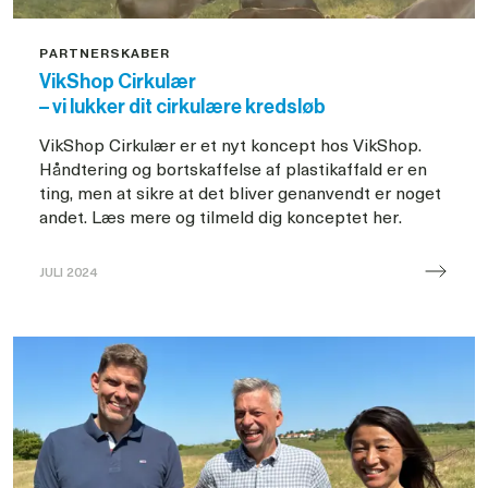
PARTNERSKABER
VikShop Cirkulær
– vi lukker dit cirkulære kredsløb
VikShop Cirkulær er et nyt koncept hos VikShop.
Håndtering og bortskaffelse af plastikaffald er en
ting, men at sikre at det bliver genanvendt er noget
andet. Læs mere og tilmeld dig konceptet her.
JULI 2024
VikShop
Cirkulær
lancering