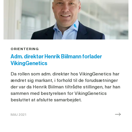
samarbejde
ORIENTERING
Adm. direktør Henrik Biilmann forlader
VikingGenetics
Da rollen som adm. direktør hos VikingGenetics har
ændret sig markant, i forhold til de forudsætninger
der var da Henrik Biilman tiltrådte stillingen, har han
sammen med bestyrelsen for VikingGenetics
besluttet at afslutte samarbejdet.
MAJ 2021
Adm.