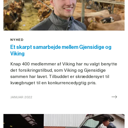
i
Danmark
NYHED
Et skarpt samarbejde mellem Gjensidige og
Viking
Knap 400 medlemmer af Viking har nu valgt benytte
det forsikringstilbud, som Viking og Gjensidige
sammen har lavet. Tilbuddet er skræddersyet til
kvægbruget til en konkurrencedygtig pris.
JANUAR 2022
Gjensidige
og
Viking