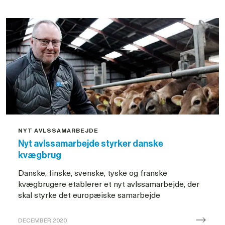
Forsikringsaftale
er
skræddersyet
til
kvægbruget
NYT AVLSSAMARBEJDE
Nyt avlssamarbejde styrker danske
kvægbrug
Danske, finske, svenske, tyske og franske
kvægbrugere etablerer et nyt avlssamarbejde, der
skal styrke det europæiske samarbejde
DECEMBER 2020