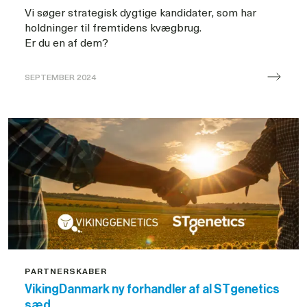
Vi søger strategisk dygtige kandidater, som har
holdninger til fremtidens kvægbrug.
SEPTEMBER 2024
Valg
til
repræsentantskabet
2024
PARTNERSKABER
VikingDanmark ny forhandler af al STgenetics
sæd