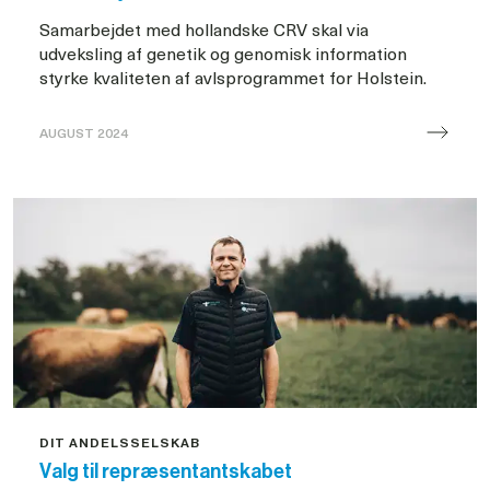
Samarbejdet med hollandske CRV skal via
udveksling af genetik og genomisk information
styrke kvaliteten af avlsprogrammet for Holstein.
AUGUST 2024
Samarbejde
mellem
VG
og
CRV
DIT ANDELSSELSKAB
Valg til repræsentantskabet