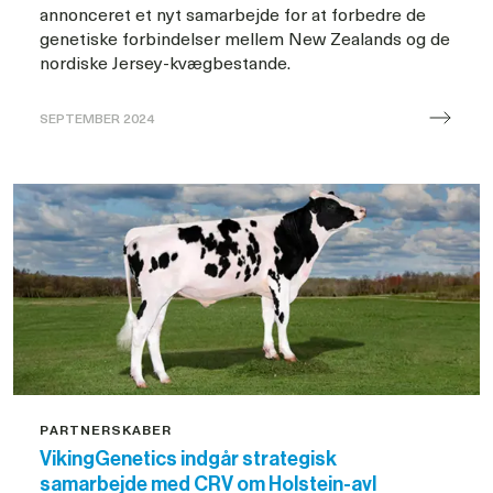
annonceret et nyt samarbejde for at forbedre de
genetiske forbindelser mellem New Zealands og de
nordiske Jersey-kvægbestande.
SEPTEMBER 2024
Samarbejde
mellem
LIC
og
VikingGenetics
PARTNERSKABER
VikingGenetics indgår strategisk
samarbejde med CRV om Holstein-avl