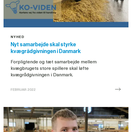
NYHED
Nyt samarbejde skal styrke
kvægrådgivningen i Danmark
Forpligtende og tæt samarbejde mellem
kvægbrugets store spillere skal løfte
kvægrådgivningen i Danmark.
FEBRUAR 2022
Nyt
samarbejde
skal
styrke
kvægrådgivningen