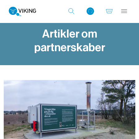
Artikler om
partnerskaber
Log ind med det samme