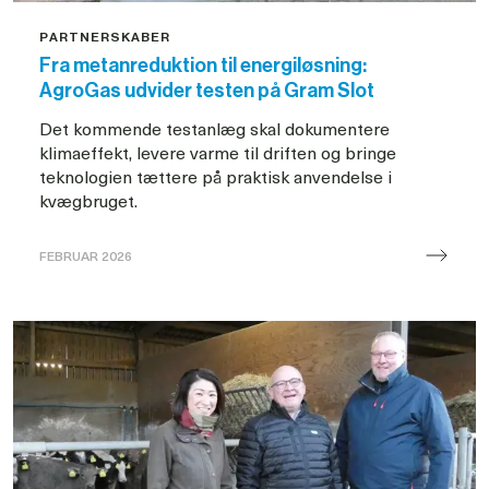
PARTNERSKABER
Fra metanreduktion til energiløsning:
AgroGas udvider testen på Gram Slot
Det kommende testanlæg skal dokumentere
klimaeffekt, levere varme til driften og bringe
teknologien tættere på praktisk anvendelse i
kvægbruget.
FEBRUAR 2026
AgroGas
på
Gram
Slot