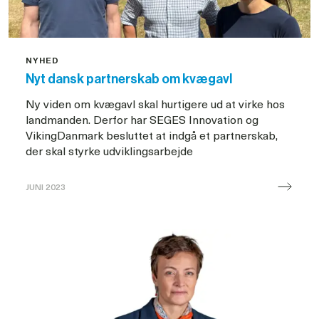
NYHED
Nyt dansk partnerskab om kvægavl
Ny viden om kvægavl skal hurtigere ud at virke hos
landmanden. Derfor har SEGES Innovation og
VikingDanmark besluttet at indgå et partnerskab,
der skal styrke udviklingsarbejde
JUNI 2023
Nyt
dansk
partnerskab
om
kvægavl