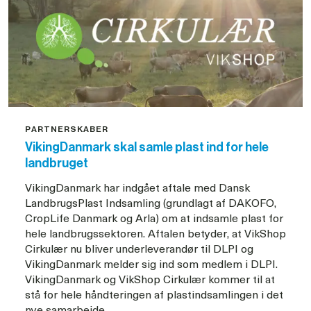
partnerskaber
om
klove
og
reproduktion
PARTNERSKABER
VikingDanmark skal samle plast ind for hele
landbruget
VikingDanmark har indgået aftale med Dansk
LandbrugsPlast Indsamling (grundlagt af DAKOFO,
CropLife Danmark og Arla) om at indsamle plast for
hele landbrugssektoren. Aftalen betyder, at VikShop
Cirkulær nu bliver underleverandør til DLPI og
VikingDanmark melder sig ind som medlem i DLPI.
VikingDanmark og VikShop Cirkulær kommer til at
stå for hele håndteringen af plastindsamlingen i det
nye samarbejde.