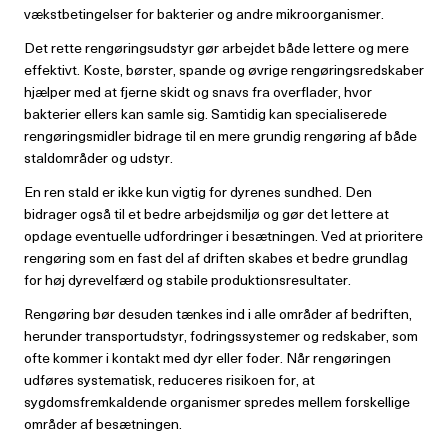
vækstbetingelser for bakterier og andre mikroorganismer.
Det rette rengøringsudstyr gør arbejdet både lettere og mere
effektivt. Koste, børster, spande og øvrige rengøringsredskaber
hjælper med at fjerne skidt og snavs fra overflader, hvor
bakterier ellers kan samle sig. Samtidig kan specialiserede
rengøringsmidler bidrage til en mere grundig rengøring af både
staldområder og udstyr.
En ren stald er ikke kun vigtig for dyrenes sundhed. Den
bidrager også til et bedre arbejdsmiljø og gør det lettere at
opdage eventuelle udfordringer i besætningen. Ved at prioritere
rengøring som en fast del af driften skabes et bedre grundlag
for høj dyrevelfærd og stabile produktionsresultater.
Rengøring bør desuden tænkes ind i alle områder af bedriften,
herunder transportudstyr, fodringssystemer og redskaber, som
ofte kommer i kontakt med dyr eller foder. Når rengøringen
udføres systematisk, reduceres risikoen for, at
sygdomsfremkaldende organismer spredes mellem forskellige
områder af besætningen.