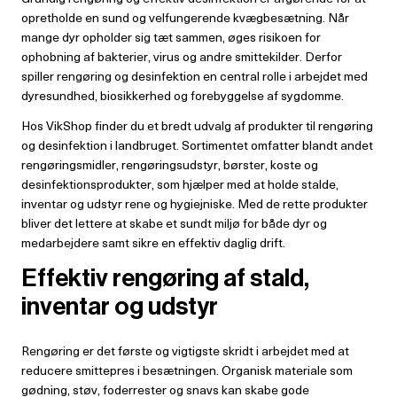
opretholde en sund og velfungerende kvægbesætning. Når
mange dyr opholder sig tæt sammen, øges risikoen for
ophobning af bakterier, virus og andre smittekilder. Derfor
spiller rengøring og desinfektion en central rolle i arbejdet med
dyresundhed, biosikkerhed og forebyggelse af sygdomme.
Hos VikShop finder du et bredt udvalg af produkter til rengøring
og desinfektion i landbruget. Sortimentet omfatter blandt andet
rengøringsmidler, rengøringsudstyr, børster, koste og
desinfektionsprodukter, som hjælper med at holde stalde,
inventar og udstyr rene og hygiejniske. Med de rette produkter
bliver det lettere at skabe et sundt miljø for både dyr og
medarbejdere samt sikre en effektiv daglig drift.
Effektiv rengøring af stald,
inventar og udstyr
Rengøring er det første og vigtigste skridt i arbejdet med at
reducere smittepres i besætningen. Organisk materiale som
gødning, støv, foderrester og snavs kan skabe gode