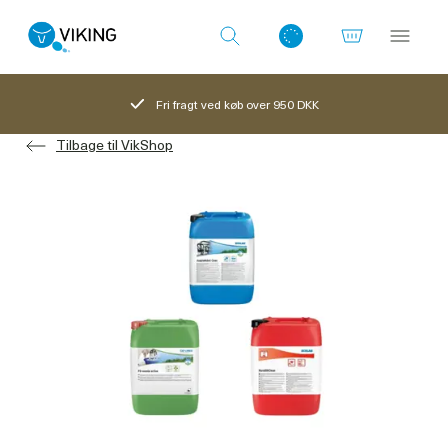
Fri fragt ved køb over 950 DKK
Tilbage til VikShop
Log ind med det samme