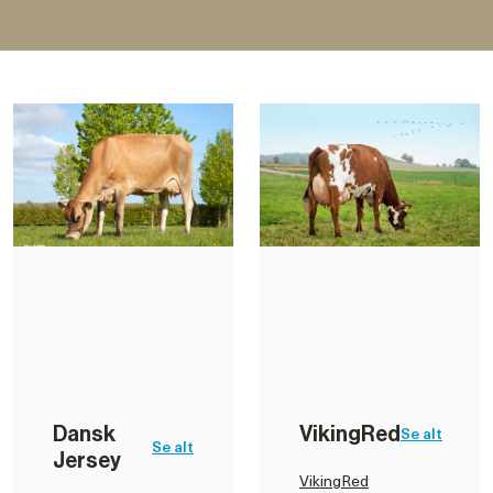
Dansk 
VikingRed
Se alt
Se alt
Jersey
VikingRed