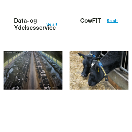
Data- og 
CowFIT
Se alt
Se alt
Ydelsesservice