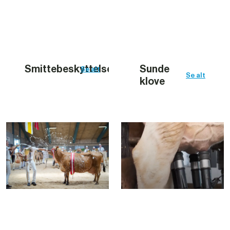
Smittebeskyttelse
Sunde 
Se alt
Se alt
klove