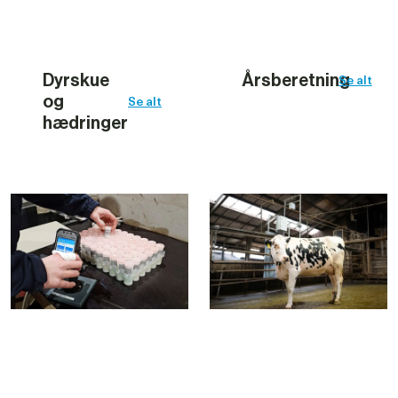
Dyrskue 
Årsberetning
Se alt
og 
Se alt
hædringer