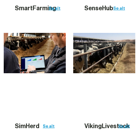
SmartFarming
SenseHub
Se alt
Se alt
SimHerd
VikingLivestock
Se alt
Se alt