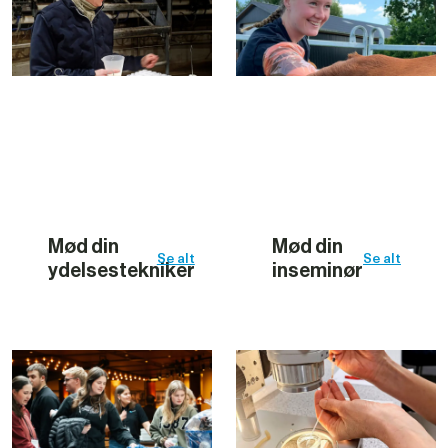
Mød din 
Mød din 
Se alt
Se alt
ydelsestekniker
inseminør