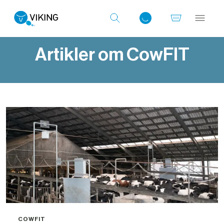
Artikler om CowFIT
Log ind med det samme
COWFIT