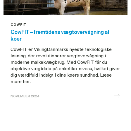
med
5-
7%
COWFIT
CowFIT – fremtidens vægtovervågning af
køer
CowFIT er VikingDanmarks nyeste teknologiske
løsning, der revolutionerer vægtovervågning i
moderne malkekvægbrug. Med CowFIT får du
objektive vægtdata på enkeltko-niveau, hvilket giver
dig værdifuld indsigt i dine køers sundhed. Læse
mere her.
NOVEMBER 2024
CowFIT
–
fremtidens
vægtovervågning