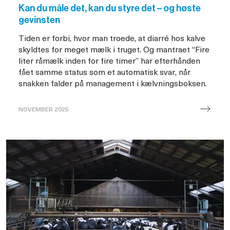
Kan du måle det, kan du styre det – og høste
gevinsten
Tiden er forbi, hvor man troede, at diarré hos kalve
skyldtes for meget mælk i truget. Og mantraet “Fire
liter råmælk inden for fire timer” har efterhånden
fået samme status som et automatisk svar, når
snakken falder på management i kælvningsboksen.
NOVEMBER 2025
Kan
du
måle
det,
kan
du
styre
det
-