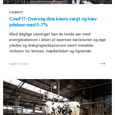
og
høste
COWFIT
gevinsten
CowFIT: Overvåg dine køers vægt og hæv
ydelsen med 5-7%
Med daglige vejninger kan du holde øje med
energibalancen i løbet af køernes laktationer og øge
ydelse og drægtighedsprocent samt mindske
risikoen for ketose, mælkefeber og lignende.
MARTS 2025
CowFIT:
Overvåg
dine
køers
vægt
og
hæv
ydelsen