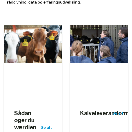
rådgivning, data og erfaringsudveksling.
Sådan 
Kalveleverandørm
Se alt
øger du 
værdien 
Se alt