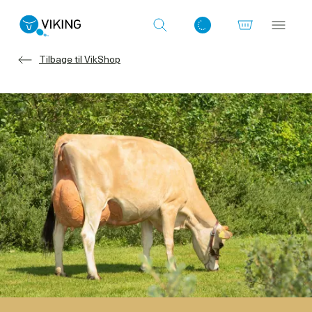
Tilbage til VikShop
Log ind med det samme