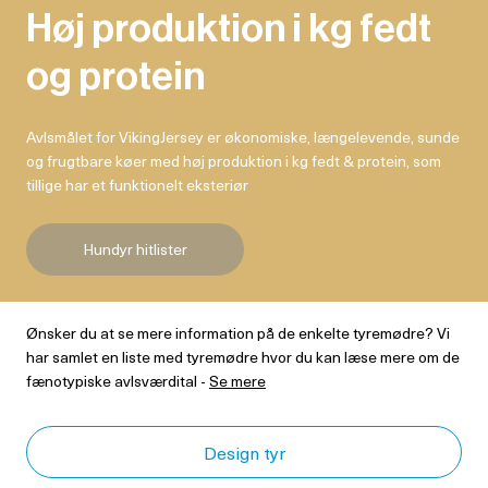
Høj produktion i kg fedt
og protein
Avlsmålet for VikingJersey er økonomiske, længelevende, sunde
og frugtbare køer med høj produktion i kg fedt & protein, som
tillige har et funktionelt eksteriør
Hundyr hitlister
Ønsker du at se mere information på de enkelte tyremødre? Vi
har samlet en liste med tyremødre hvor du kan læse mere om de
fænotypiske avlsværdital -
Se mere
Design tyr