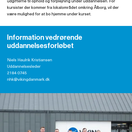
udgifterne til ophold og forplejning under uddannelsen. For
kursister der kommer fra lokalområdet omkring Ålborg, vil der
være mulighed for at bo hjemme under kurset.
Information vedrørende
uddannelsesforløbet
Niels Haulrik Kristiansen
Uddannelsesleder
2184 0745
nhk@vikingdanmark.dk