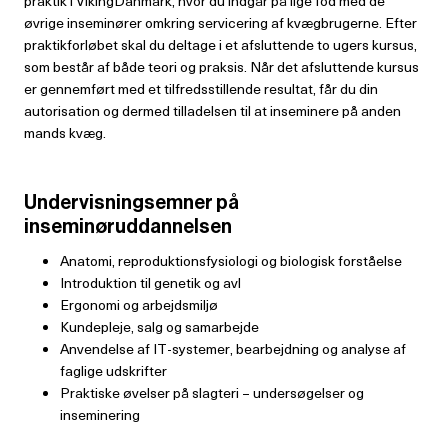
praktik i VikingDanmark, hvor du indgår på lige fod med de
øvrige inseminører omkring servicering af kvægbrugerne. Efter
praktikforløbet skal du deltage i et afsluttende to ugers kursus,
som består af både teori og praksis. Når det afsluttende kursus
er gennemført med et tilfredsstillende resultat, får du din
autorisation og dermed tilladelsen til at inseminere på anden
mands kvæg.
Undervisningsemner på
inseminøruddannelsen
Anatomi, reproduktionsfysiologi og biologisk forståelse
Introduktion til genetik og avl
Ergonomi og arbejdsmiljø
Kundepleje, salg og samarbejde
Anvendelse af IT-systemer, bearbejdning og analyse af
faglige udskrifter
Praktiske øvelser på slagteri – undersøgelser og
inseminering