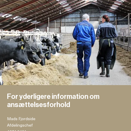
For yderligere information om
ansættelsesforhold
Mads Fjordside
Afdelingschef