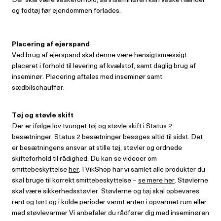
og fodtøj før ejendommen forlades.
Placering af ejerspand
Ved brug af ejerspand skal denne være hensigtsmæssigt
placeret i forhold til levering af kvælstof, samt daglig brug af
inseminør. Placering aftales med inseminør samt
sædbilschauffør.
Tøj og støvle skift
Der er ifølge lov tvunget tøj og støvle skift i Status 2
besætninger. Status 2 besætninger besøges altid til sidst. Det
er besætningens ansvar at stille tøj, støvler og ordnede
skifteforhold til rådighed. Du kan se videoer om
smittebeskyttelse
her
. I VikShop har vi samlet alle produkter du
skal bruge til korrekt smittebeskyttelse –
se mere her
. Støvlerne
skal være sikkerhedsstøvler. Støvlerne og tøj skal opbevares
rent og tørt og i kolde perioder varmt enten i opvarmet rum eller
med støvlevarmer Vi anbefaler du rådfører dig med inseminøren