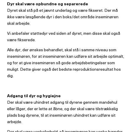
Dyr skal være opbundne og separerede
Dyret skal stå på et jævnt underlag og være fikseret. Der må
ikke være løsgående dyr i den boks/det område inseminøren
skal arbejde.
Vi anbefaler støttedyr ved siden af dyret, men disse skal også
være fikserede.
Alle dyr, der ønskes behandlet, skal stå i samme niveau som
inseminøren, for at inseminøren kan udføre sit arbejde optimalt,
og for at give inseminøren så gode arbejdsbetingelser som
muligt. Dette giver også det bedste reproduktionsresultat hos
dig.
Adgang til dyr og hygiejne
Der skal være uhindret adgang til dyrene gennem mandehul
eller låger, der er lette at åbne, og der skal være tilstrækkelig
plads bag dyrene, til at inseminøren uhindret kan udføre sit
arbejde.
Der skal være vaskeforhold, så inseminøren kan vaske hænder