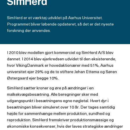
SimHerd
SimHerd er et værktøj udviklet på Aarhus Universitet.
Programmet bliver løbende opdateret, så det er det nyeste
forskning der anvendes.
I 2010 blev modellen gjort kommerciel og SimHerd A/S blev
dannet. I 2014 blev ejerkredsen udvidet til den eksisterende,
hvor VikingDanmark er hovedaktionærer med 51%, Aarhus
universitet ejer 29% og de to stiftere Jehan Ettema og Søren
Østergaard ejer begge 10%.
SimHerd sætter kroner og øre på ændringer i en
malkekvægsbesætning. Alle beregninger sker med
udgangspunkt i besætningens egne nøgletal. Hvert dyr i
besætningen bliver simuleret over 10 år. Der tages samtidig
højde for sammenhænge mellem produktion, sundhed og
reproduktion. SimHerd fremskriver produktionsmæssige og
økonomiske konsekvenser, hvis der laves strategiske ændringer