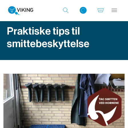
Praktiske tips til
smittebeskyttelse
Log ind med det samme