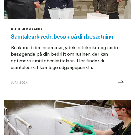
ARBEJDSGANGE
Samtaleark vedr. besøg på din besætning
Snak med din inseminør, ydelsestekniker og andre
besøgende på din bedrift om rutiner, der kan
optimere smittebeskyttelsen. Her finder du
samtaleark, I kan tage udgangspunkt i.
JUNI 2024
Samtaleark
til
besøg
på
din
besætning