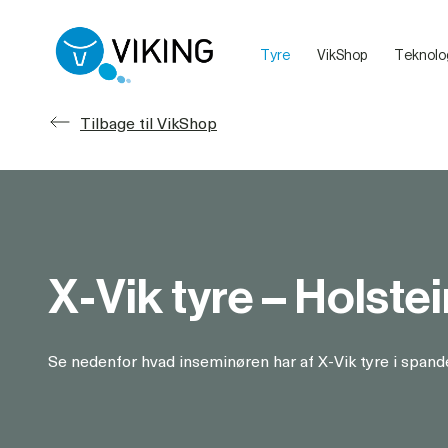
Tyre
VikShop
Teknolo
Sælg dine dyr med VikingLivestock
Debatretningslinjer på VikingDanmarks sociale medier
Tilbage til VikShop
X-Vik tyre – Holste
Se nedenfor hvad inseminøren har af X-Vik tyre i span