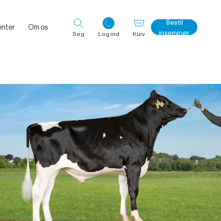
Bestil
nter
Om os
inseminør
Søg
Log ind
Kurv
Log ind med det samme