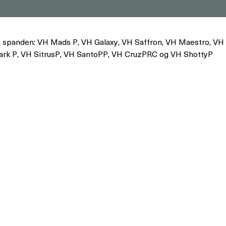
 i spanden: VH Mads P, VH Galaxy, VH Saffron, VH Maestro, VH
hark P, VH SitrusP, VH SantoPP, VH CruzPRC og VH ShottyP