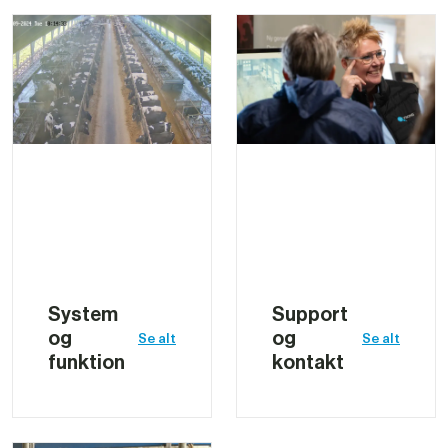
System 
Support 
og 
og 
Se alt
Se alt
funktion
kontakt