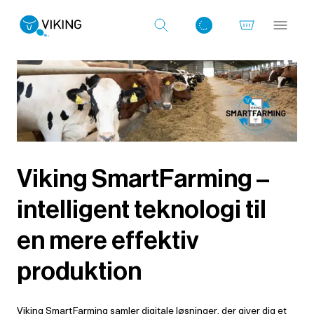
Log ind med det samme
Viking SmartFarming –
intelligent teknologi til
en mere effektiv
produktion
Viking SmartFarming samler digitale løsninger, der giver dig et