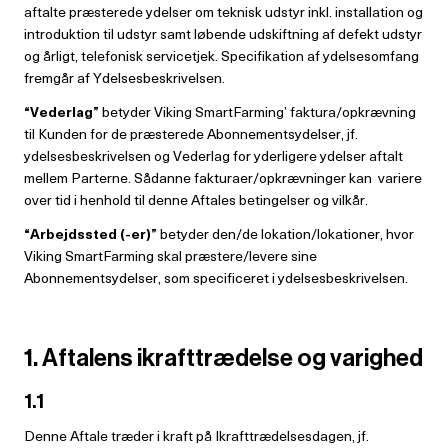
aftalte præsterede ydelser om teknisk udstyr inkl. installation og
introduktion til udstyr samt løbende udskiftning af defekt udstyr
og årligt, telefonisk servicetjek. Specifikation af ydelsesomfang
fremgår af Ydelsesbeskrivelsen.
“Vederlag”
betyder Viking SmartFarming’ faktura/opkrævning
til Kunden for de præsterede Abonnementsydelser, jf.
ydelsesbeskrivelsen og Vederlag for yderligere ydelser aftalt
mellem Parterne. Sådanne fakturaer/opkrævninger kan variere
over tid i henhold til denne Aftales betingelser og vilkår.
“Arbejdssted (-er)”
betyder den/de lokation/lokationer, hvor
Viking SmartFarming skal præstere/levere sine
Abonnementsydelser, som specificeret i ydelsesbeskrivelsen.
1. Aftalens ikrafttrædelse og varighed
1.1
Denne Aftale træder i kraft på Ikrafttrædelsesdagen, jf.