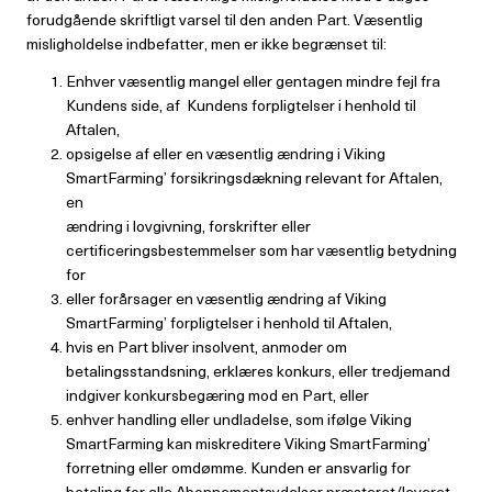
forudgående skriftligt varsel til den anden Part. Væsentlig
misligholdelse indbefatter, men er ikke begrænset til:
Enhver væsentlig mangel eller gentagen mindre fejl fra
Kundens side, af Kundens forpligtelser i henhold til
Aftalen,
opsigelse af eller en væsentlig ændring i Viking
SmartFarming’ forsikringsdækning relevant for Aftalen,
en
ændring i lovgivning, forskrifter eller
certificeringsbestemmelser som har væsentlig betydning
for
eller forårsager en væsentlig ændring af Viking
SmartFarming’ forpligtelser i henhold til Aftalen,
hvis en Part bliver insolvent, anmoder om
betalingsstandsning, erklæres konkurs, eller tredjemand
indgiver konkursbegæring mod en Part, eller
enhver handling eller undladelse, som ifølge Viking
SmartFarming kan miskreditere Viking SmartFarming’
forretning eller omdømme. Kunden er ansvarlig for
betaling for alle Abonnementsydelser præsteret/leveret