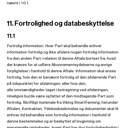
nævnt i 10.1.
11. Fortrolighed og databeskyttelse
11.1
Fortrolig information. Hver Part skal behandle enhver
information fortrolig og ikke afsløre nogen fortrolig information
fra den anden Part i relation til denne Aftale bortset fra, hvad
der kræves for at udføre Abonnementsydelserne og øvrige
forpligtelser i henhold til denne Aftale. Information skal anses
fortrolig, hvis den er benævnt fortrolig af den afslørende Part
på tidspunktet for afsløringen, eller hvis den,
alle omstændigheder taget i betragtning ved afsløringen,
rimeligvis burde være opfattet af den modtagende Part som
fortrolig. Skriftligt materiale fra Viking SmartFarming, herunder
Aftalen, Kontrakten, Ydelsesbeskrivelse og dokumenter skal til
enhver tid behandles som fortrolig information i henhold til
denne bestemmelse og er beskyttet af lovgivning om
immaterielle rettigheder. Ingen Part har dog fortrolighedspligt i