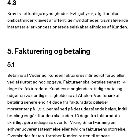
4.3
Krav fra offentlige myndigheder. Evt. gebyrer, afgifter eller
omkostninger krævet af offentlige myndigheder, tilsynsførende
instanser eller koncessionerede selskaber afholdes af Kunden.
5. Fakturering og betaling
5.1
Betaling af Vederlag. Kunden faktureres månedligt forud eller
ved afsluttet ad hoc opgave. Fakturaer skal betales senest 14
dage fra fakturadato. Kundens manglende rettidige betaling
udgør en væsentlig misligholdelse af Aftalen. Ved forsinket
betaling senere end 14 dage fra fakturadato påløber
morarenter på 1,5% per måned på det udestående beløb, indtil
betaling indgår. Kunden skal inden 10 dage fra fakturadato
skriftligt gøre indsigelse over for Viking SmartFarming om
enhver uoverensstemmelse eller tvivl om fakturaens størrelse.
Overskrides fristen, fortaber Kunden retten til at gøre