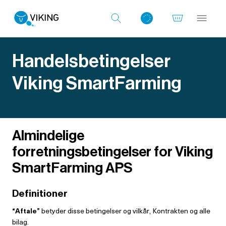
Handelsbetingelser
Viking SmartFarming
Log ind med det samme
Almindelige
forretningsbetingelser for Viking
SmartFarming APS
Definitioner
“Aftale”
betyder disse betingelser og vilkår, Kontrakten og alle
bilag.