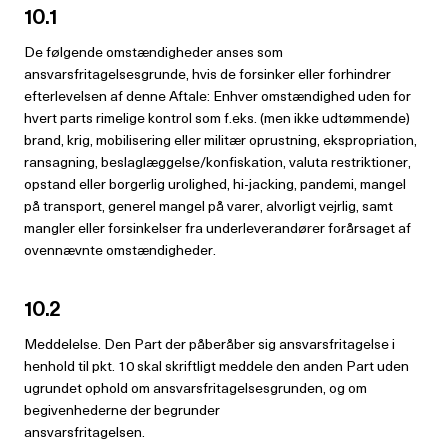
10.1
De følgende omstændigheder anses som
ansvarsfritagelsesgrunde, hvis de forsinker eller forhindrer
efterlevelsen af denne Aftale: Enhver omstændighed uden for
hvert parts rimelige kontrol som f.eks. (men ikke udtømmende)
brand, krig, mobilisering eller militær oprustning, ekspropriation,
ransagning, beslaglæggelse/konfiskation, valuta restriktioner,
opstand eller borgerlig urolighed, hi-jacking, pandemi, mangel
på transport, generel mangel på varer, alvorligt vejrlig, samt
mangler eller forsinkelser fra underleverandører forårsaget af
ovennævnte omstændigheder.
10.2
Meddelelse. Den Part der påberåber sig ansvarsfritagelse i
henhold til pkt. 10 skal skriftligt meddele den anden Part uden
ugrundet ophold om ansvarsfritagelsesgrunden, og om
begivenhederne der begrunder
ansvarsfritagelsen.