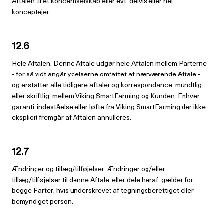
Aftalen til et koncernselskab eller evt. delvis eller hel
konceptejer.
12.6
Hele Aftalen. Denne Aftale udgør hele Aftalen mellem Parterne
- for så vidt angår ydelserne omfattet af nærværende Aftale -
og erstatter alle tidligere aftaler og korrespondance, mundtlig
eller skriftlig, mellem Viking SmartFarming og Kunden. Enhver
garanti, indeståelse eller løfte fra Viking SmartFarming der ikke
eksplicit fremgår af Aftalen annulleres.
12.7
Ændringer og tillæg/tilføjelser. Ændringer og/eller
tillæg/tilføjelser til denne Aftale, eller dele heraf, gælder for
begge Parter, hvis underskrevet af tegningsberettiget eller
bemyndiget person.