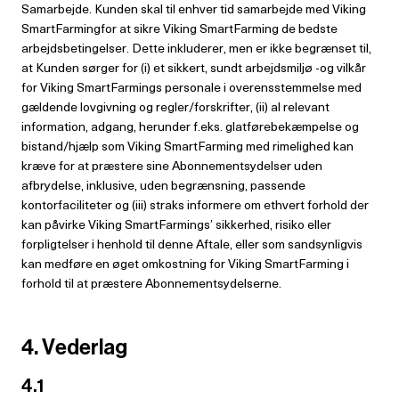
Samarbejde. Kunden skal til enhver tid samarbejde med Viking
SmartFarmingfor at sikre Viking SmartFarming de bedste
arbejdsbetingelser. Dette inkluderer, men er ikke begrænset til,
at Kunden sørger for (i) et sikkert, sundt arbejdsmiljø -og vilkår
for Viking SmartFarmings personale i overensstemmelse med
gældende lovgivning og regler/forskrifter, (ii) al relevant
information, adgang, herunder f.eks. glatførebekæmpelse og
bistand/hjælp som Viking SmartFarming med rimelighed kan
kræve for at præstere sine Abonnementsydelser uden
afbrydelse, inklusive, uden begrænsning, passende
kontorfaciliteter og (iii) straks informere om ethvert forhold der
kan påvirke Viking SmartFarmings’ sikkerhed, risiko eller
forpligtelser i henhold til denne Aftale, eller som sandsynligvis
kan medføre en øget omkostning for Viking SmartFarming i
forhold til at præstere Abonnementsydelserne.
4. Vederlag
4.1