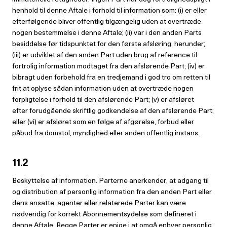
henhold til denne Aftale i forhold til information som: (i) er eller
efterfølgende bliver offentlig tilgængelig uden at overtræde
nogen bestemmelse i denne Aftale; (ii) var i den anden Parts
besiddelse før tidspunktet for den første afsløring, herunder;
(iii) er udviklet af den anden Part uden brug af reference til
fortrolig information modtaget fra den afslørende Part; (iv) er
bibragt uden forbehold fra en tredjemand i god tro om retten til
frit at oplyse sådan information uden at overtræde nogen
forpligtelse i forhold til den afslørende Part; (v) er afsløret
efter forudgående skriftlig godkendelse af den afslørende Part;
eller (vi) er afsløret som en følge af afgørelse, forbud eller
påbud fra domstol, myndighed eller anden offentlig instans.
11.2
Beskyttelse af information. Parterne anerkender, at adgang til
og distribution af personlig information fra den anden Part eller
dens ansatte, agenter eller relaterede Parter kan være
nødvendig for korrekt Abonnementsydelse som defineret i
denne Aftale. Begge Parter er enige i at omgå enhver personlig