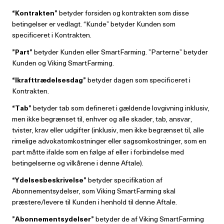
“Kontrakten”
betyder forsiden og kontrakten som disse
betingelser er vedlagt. “Kunde” betyder Kunden som
specificeret i Kontrakten.
”Part”
betyder Kunden eller SmartFarming. ”Parterne” betyder
Kunden og Viking SmartFarming.
“Ikrafttrædelsesdag”
betyder dagen som specificeret i
Kontrakten.
“Tab”
betyder tab som defineret i gældende lovgivning inklusiv,
men ikke begrænset til, enhver og alle skader, tab, ansvar,
tvister, krav eller udgifter (inklusiv, men ikke begrænset til, alle
rimelige advokatomkostninger eller sagsomkostninger, som en
part måtte ifalde som en følge af eller i forbindelse med
betingelserne og vilkårene i denne Aftale).
“Ydelsesbeskrivelse”
betyder specifikation af
Abonnementsydelser, som Viking SmartFarming skal
præstere/levere til Kunden i henhold til denne Aftale.
”Abonnementsydelser”
betyder de af Viking SmartFarming