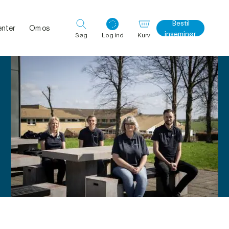
Bestil
nter
Om os
inseminør
Søg
Log ind
Kurv
Log ind med det samme