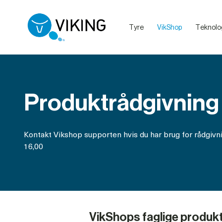
Tyre
VikShop
Teknolo
Sælg dine dyr med VikingLivestock
Debatretningslinjer på VikingDanmarks sociale medier
Produktrådgivning
Kontakt Vikshop supporten hvis du har brug for rådgivn
16,00
VikShops faglige produk