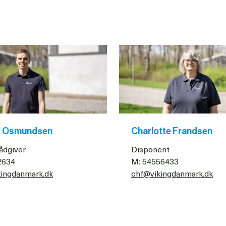
s Osmundsen
Charlotte Frandsen
ådgiver
Disponent
2634
M: 54556433
ingdanmark.dk
chf@vikingdanmark.dk