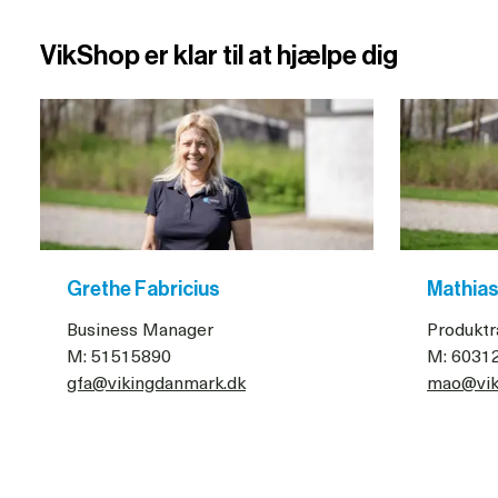
VikShop er klar til at hjælpe dig
Grethe Fabricius
Mathia
Business Manager
Produktr
M: 51515890
M: 6031
gfa@vikingdanmark.dk
mao@vik