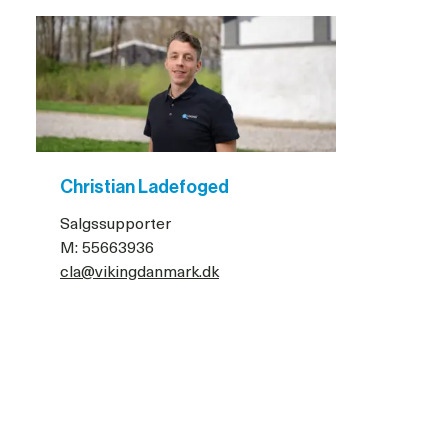
Christian Ladefoged
Salgssupporter
M: 55663936
cla@vikingdanmark.dk