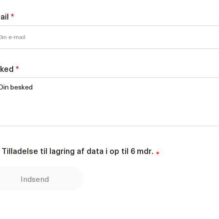
ail
*
sked
*
Tilladelse til lagring af data i op til 6 mdr.
*
Indsend