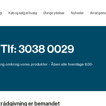
gi
Køb og salg af kvæg
Øvrige ydelser
Nyheder
Arrangeme
Billeder – VikingDanmarks Mediebibliotek
Hvad skal du overveje, før du køber en klovboks
Præsentation af de enkelte klovbokse
Praktiske tips til smittebeskyttelse og artikler
 Tlf: 3038 0029
ing omkring vores produkter - Åben alle hverdage 8,00-
trådgivning er bemandet