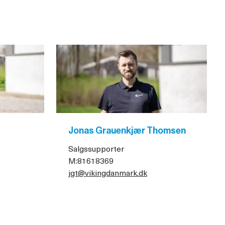
Jonas Grauenkjær Thomsen
Salgssupporter
M:81618369
jgt@vikingdanmark.dk