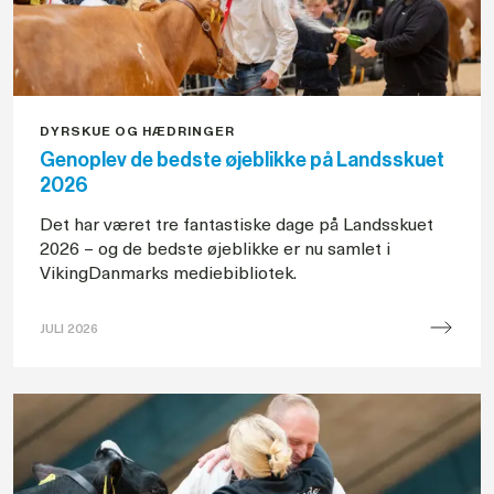
absolut
top
DYRSKUE OG HÆDRINGER
Genoplev de bedste øjeblikke på Landsskuet
2026
Det har været tre fantastiske dage på Landsskuet
2026 – og de bedste øjeblikke er nu samlet i
VikingDanmarks mediebibliotek.
JULI 2026
Genoplev
de
bedste
øjeblikke
på