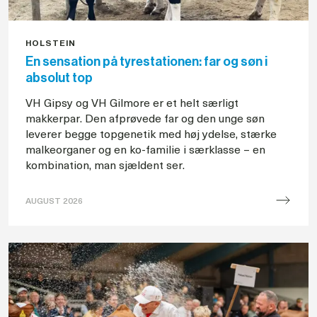
HOLSTEIN
En sensation på tyrestationen: far og søn i
absolut top
VH Gipsy og VH Gilmore er et helt særligt
makkerpar. Den afprøvede far og den unge søn
leverer begge topgenetik med høj ydelse, stærke
malkeorganer og en ko-familie i særklasse – en
kombination, man sjældent ser.
AUGUST 2026
TYRsdag
–
far
og
søn
i