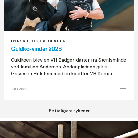
Landsskuet
2026
DYRSKUE OG HÆDRINGER
Guldko-vinder 2026
Guldkoen blev en VH Badger-datter fra Stenisminde
ved familien Andersen. Andenpladsen gik til
Gravesen Holstein med en ko efter VH Kilmer.
JULI 2026
Guldko-
vinder
Se tidligere nyheder
2026
på
Landsskuet