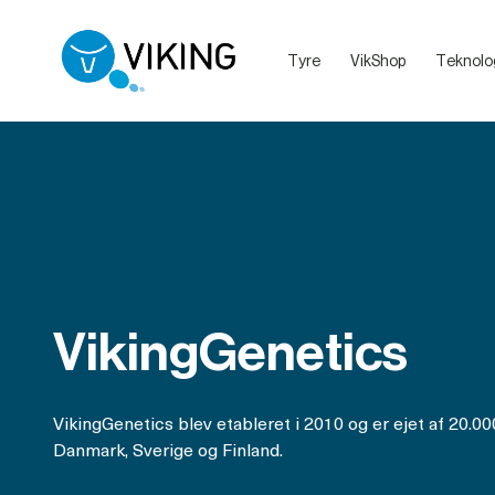
Tyre
VikShop
Teknolo
Sælg dine dyr med VikingLivestock
Debatretningslinjer på VikingDanmarks sociale medier
VikingGenetics
VikingGenetics blev etableret i 2010 og er ejet af 20.0
Danmark, Sverige og Finland.