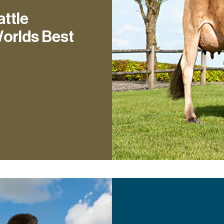
ttle
orlds Best