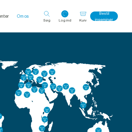
Bestil
nter
Om os
inseminør
Søg
Log ind
Kurv
Log ind med det samme