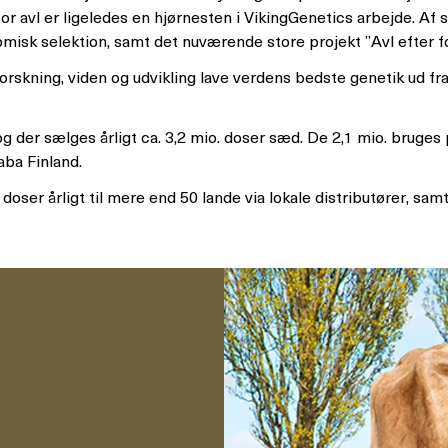
for avl er ligeledes en hjørnesten i VikingGenetics arbejde. A
misk selektion, samt det nuværende store projekt ”Avl efter f
orskning, viden og udvikling lave verdens bedste genetik ud fr
 og der sælges årligt ca. 3,2 mio. doser sæd. De 2,1 mio. br
aba Finland.
oser årligt til mere end 50 lande via lokale distributører, samt