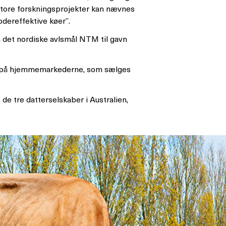
f store forskningsprojekter kan nævnes
odereffektive køer”.
a det nordiske avlsmål NTM til gavn
uges på hjemmemarkederne, som sælges
 de tre datterselskaber i Australien,