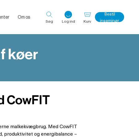
Bestil
nter
Om os
inseminør
Søg
Log ind
Kurv
f køer
Log ind med det samme
d CowFIT
oderne malkekvægbrug. Med CowFIT
d, produktivitet og energibalance –