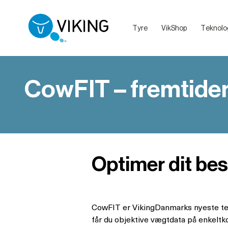
Tyre
VikShop
Teknolo
Sælg dine dyr med VikingLivestock
Debatretningslinjer på VikingDanmarks sociale medier
CowFIT – fremtide
Optimer dit b
CowFIT er VikingDanmarks nyeste te
får du objektive vægtdata på enkeltko