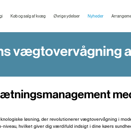
gi
Køb og salg af kvæg
Øvrige ydelser
Nyheder
Arrangeme
Billeder – VikingDanmarks Mediebibliotek
Hvad skal du overveje, før du køber en klovboks
Præsentation af de enkelte klovbokse
Praktiske tips til smittebeskyttelse og artikler
ns vægtovervågning a
esætningsmanagement me
knologiske løsning, der revolutionerer vægtovervågning i m
-niveau, hvilket giver dig værdifuld indsigt i dine køers sundhe