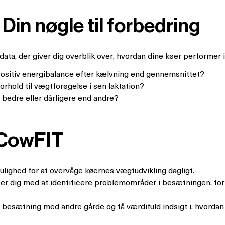
in nøgle til forbedring
ta, der giver dig overblik over, hvordan dine køer performer i 
i positiv energibalance efter kælvning end gennemsnittet?
orhold til vægtforøgelse i sen laktation?
 bedre eller dårligere end andre?
 CowFIT
mulighed for at overvåge køernes vægtudvikling dagligt.
per dig med at identificere problemområder i besætningen, fo
besætning med andre gårde og få værdifuld indsigt i, hvordan d