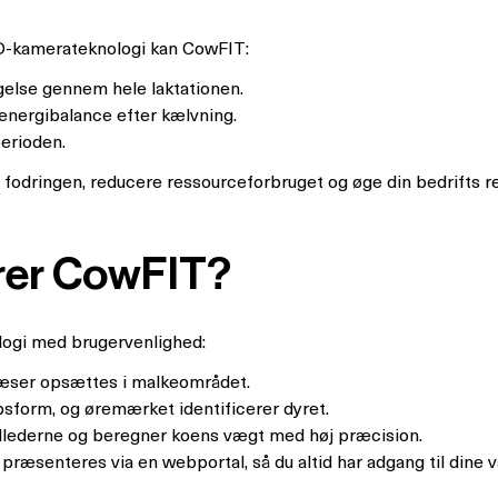
 3D-kamerateknologi kan CowFIT:
else gennem hele laktationen.
 energibalance efter kælvning.
perioden.
fodringen, reducere ressourceforbruget og øge din bedrifts r
rer CowFIT?
ogi med brugervenlighed:
æser opsættes i malkeområdet.
sform, og øremærket identificerer dyret.
billederne og beregner koens vægt med høj præcision.
præsenteres via en webportal, så du altid har adgang til dine 