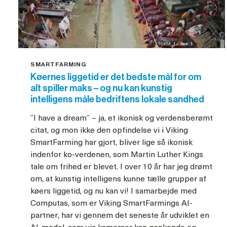
SMARTFARMING
Køernes liggetid er det bedste mål for om
alt spiller maks – og nu kan kunstig
intelligens måle bedriftens lokale sandhed
”I have a dream” – ja, et ikonisk og verdensberømt
citat, og mon ikke den opfindelse vi i Viking
SmartFarming har gjort, bliver lige så ikonisk
indenfor ko-verdenen, som Martin Luther Kings
tale om frihed er blevet. I over 10 år har jeg drømt
om, at kunstig intelligens kunne tælle grupper af
køers liggetid, og nu kan vi! I samarbejde med
Computas, som er Viking SmartFarmings AI-
partner, har vi gennem det seneste år udviklet en
AI-model, som via kameraer kan genkende og