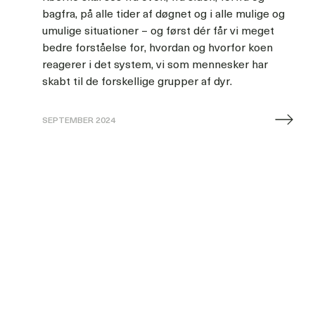
bagfra, på alle tider af døgnet og i alle mulige og
umulige situationer – og først dér får vi meget
bedre forståelse for, hvordan og hvorfor koen
reagerer i det system, vi som mennesker har
skabt til de forskellige grupper af dyr.
SEPTEMBER 2024
Den
digitale
gummistøvle