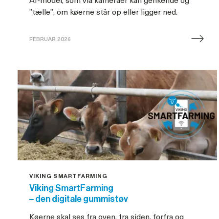
”tælle”, om køerne står op eller ligger ned.
FEBRUAR 2026
Køernes
liggetid
er
det
bedste
mål
VIKING SMARTFARMING
Viking SmartFarming
– den digitale gummistøv
Køerne skal ses fra oven, fra siden, forfra og