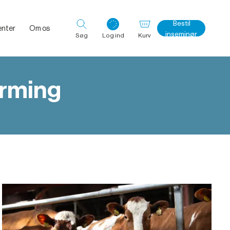
Bestil
nter
Om os
inseminør
Søg
Log ind
Kurv
arming
Log ind med det samme