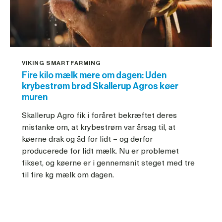
VIKING SMARTFARMING
Fire kilo mælk mere om dagen: Uden
krybestrøm brød Skallerup Agros køer
muren
Skallerup Agro fik i foråret bekræftet deres
mistanke om, at krybestrøm var årsag til, at
køerne drak og åd for lidt – og derfor
producerede for lidt mælk. Nu er problemet
fikset, og køerne er i gennemsnit steget med tre
til fire kg mælk om dagen.