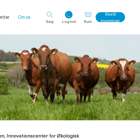
Bestil
nter
Om os
inseminør
Søg
Log ind
Kurv
Log ind med det samme
n, Innovationscenter for Økologisk