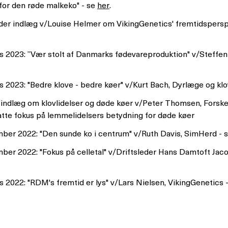
for den røde malkeko" - se
her
.
er indlæg v/Louise Helmer om VikingGenetics' fremtidsperspek
s 2023: ”Vær stolt af Danmarks fødevareproduktion" v/Steffe
 2023: "Bedre klove - bedre køer" v/Kurt Bach, Dyrlæge og klo
 indlæg om klovlidelser og døde køer v/Peter Thomsen, Forsk
te fokus på lemmelidelsers betydning for døde køer
ber 2022: "Den sunde ko i centrum" v/Ruth Davis, SimHerd - 
ber 2022: "Fokus på celletal" v/Driftsleder Hans Damtoft Jac
 2022: "RDM's fremtid er lys" v/Lars Nielsen, VikingGenetics 