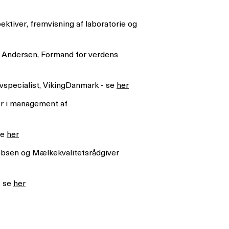
tiver, fremvisning af laboratorie og
n Andersen, Formand for verdens
vspecialist, VikingDanmark - se
her
er i management af
se
her
obsen og Mælkekvalitetsrådgiver
- se
her