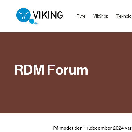
Tyre
VikShop
Teknolo
Sælg dine dyr med VikingLivestock
Debatretningslinjer på VikingDanmarks sociale medier
RDM Forum
På mødet den 11.december 2024 var d