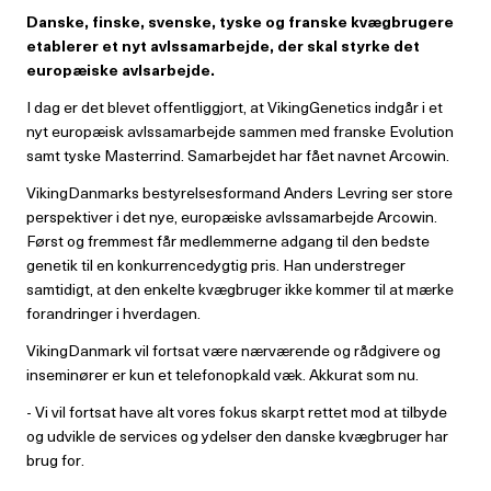
Danske, finske, svenske, tyske og franske kvægbrugere
etablerer et nyt avlssamarbejde, der skal styrke det
europæiske avlsarbejde.
I dag er det blevet offentliggjort, at VikingGenetics indgår i et
nyt europæisk avlssamarbejde sammen med franske Evolution
samt tyske Masterrind. Samarbejdet har fået navnet Arcowin.
VikingDanmarks bestyrelsesformand Anders Levring ser store
perspektiver i det nye, europæiske avlssamarbejde Arcowin.
Først og fremmest får medlemmerne adgang til den bedste
genetik til en konkurrencedygtig pris. Han understreger
samtidigt, at den enkelte kvægbruger ikke kommer til at mærke
forandringer i hverdagen.
VikingDanmark vil fortsat være nærværende og rådgivere og
inseminører er kun et telefonopkald væk. Akkurat som nu.
- Vi vil fortsat have alt vores fokus skarpt rettet mod at tilbyde
og udvikle de services og ydelser den danske kvægbruger har
brug for.