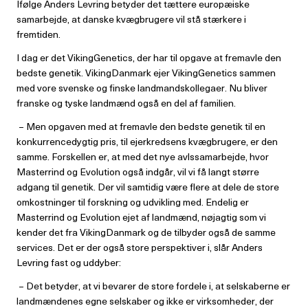
Ifølge Anders Levring betyder det tættere europæiske
samarbejde, at danske kvægbrugere vil stå stærkere i
fremtiden.
I dag er det VikingGenetics, der har til opgave at fremavle den
bedste genetik. VikingDanmark ejer VikingGenetics sammen
med vore svenske og finske landmandskollegaer. Nu bliver
franske og tyske landmænd også en del af familien.
– Men opgaven med at fremavle den bedste genetik til en
konkurrencedygtig pris, til ejerkredsens kvægbrugere, er den
samme. Forskellen er, at med det nye avlssamarbejde, hvor
Masterrind og Evolution også indgår, vil vi få langt større
adgang til genetik. Der vil samtidig være flere at dele de store
omkostninger til forskning og udvikling med. Endelig er
Masterrind og Evolution ejet af landmænd, nøjagtig som vi
kender det fra VikingDanmark og de tilbyder også de samme
services. Det er der også store perspektiver i, slår Anders
Levring fast og uddyber:
– Det betyder, at vi bevarer de store fordele i, at selskaberne er
landmændenes egne selskaber og ikke er virksomheder, der