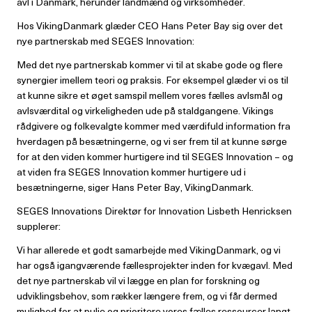
avl i Danmark, herunder landmænd og virksomheder.
Hos VikingDanmark glæder CEO Hans Peter Bay sig over det
nye partnerskab med SEGES Innovation:
Med det nye partnerskab kommer vi til at skabe gode og flere
synergier imellem teori og praksis. For eksempel glæder vi os til
at kunne sikre et øget samspil mellem vores fælles avlsmål og
avlsværdital og virkeligheden ude på staldgangene. Vikings
rådgivere og folkevalgte kommer med værdifuld information fra
hverdagen på besætningerne, og vi ser frem til at kunne sørge
for at den viden kommer hurtigere ind til SEGES Innovation – og
at viden fra SEGES Innovation kommer hurtigere ud i
besætningerne, siger Hans Peter Bay, VikingDanmark.
SEGES Innovations Direktør for Innovation Lisbeth Henricksen
supplerer:
Vi har allerede et godt samarbejde med VikingDanmark, og vi
har også igangværende fællesprojekter inden for kvægavl. Med
det nye partnerskab vil vi lægge en plan for forskning og
udviklingsbehov, som rækker længere frem, og vi får dermed
mulighed for at pulje og prioritere vores fælles ressourcer langt