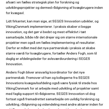
afsæt i en fælles strategisk plan for forskning og
udviklingsprojekter og dermed rådgivning af kvægbrugere inden
for kvægavl.
Lidt firkantet, kan man sige, at SEGES Innovation udvikler, og
VikingDanmark implementerer. I praksis skaber vi begge
innovation, og det gør vi bedst og mest effektivt i tæt
samarbejde, både når det drejer sig om større internationale
projekter men også om fælles implementering af resultater.
Derfor er målet med det nye partnerskab i praksis at skabe
større værdi for kvægbrugere, fortæller Anders Fogh, som til
daglig er afdelingsleder for avlsværdivurdering i SEGES
Innovation.
Anders Fogh bliver ansvarlig koordinator for det nye
partnerskab. Fremover vil han og kollegerne fra SEGES
Innovations kvægavlsafdeling også være fysisk til stede hos
VikingDanmark for at arbejde med udvikling af projekter samt
med faglig support til rådgiverne. SEGES Innovation vil dog
fortsat også fremadrettet samarbejde om uvildig forskning og
udvikling, rådgivning og videndeling med andre aktører inden for