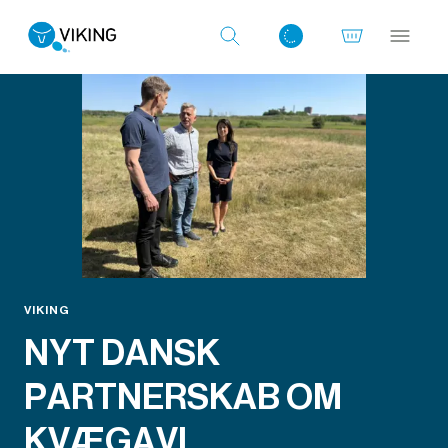
Log ind med det samme
VIKING
NYT DANSK
PARTNERSKAB OM
KVÆGAVL