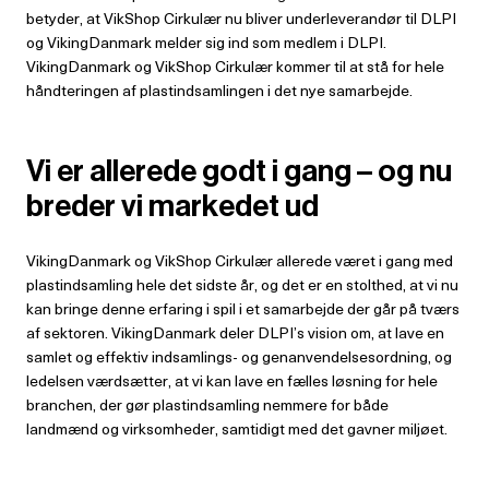
betyder, at VikShop Cirkulær nu bliver underleverandør til DLPI
og VikingDanmark melder sig ind som medlem i DLPI.
VikingDanmark og VikShop Cirkulær kommer til at stå for hele
håndteringen af plastindsamlingen i det nye samarbejde.
Vi er allerede godt i gang – og nu
breder vi markedet ud
VikingDanmark og VikShop Cirkulær allerede været i gang med
plastindsamling hele det sidste år, og det er en stolthed, at vi nu
kan bringe denne erfaring i spil i et samarbejde der går på tværs
af sektoren. VikingDanmark deler DLPI’s vision om, at lave en
samlet og effektiv indsamlings- og genanvendelsesordning, og
ledelsen værdsætter, at vi kan lave en fælles løsning for hele
branchen, der gør plastindsamling nemmere for både
landmænd og virksomheder, samtidigt med det gavner miljøet.