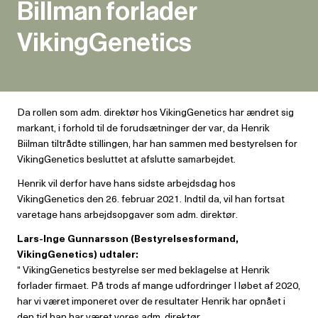
Billman forlader
VikingGenetics
Da rollen som adm. direktør hos VikingGenetics har ændret sig
markant, i forhold til de forudsætninger der var, da Henrik
Biilman tiltrådte stillingen, har han sammen med bestyrelsen for
VikingGenetics besluttet at afslutte samarbejdet.
Henrik vil derfor have hans sidste arbejdsdag hos
VikingGenetics den 26. februar 2021. Indtil da, vil han fortsat
varetage hans arbejdsopgaver som adm. direktør.
Lars-Inge Gunnarsson (Bestyrelsesformand,
VikingGenetics) udtaler:
“ VikingGenetics bestyrelse ser med beklagelse at Henrik
forlader firmaet. På trods af mange udfordringer I løbet af 2020,
har vi været imponeret over de resultater Henrik har opnået i
den tid han har været vores adm. direktør.