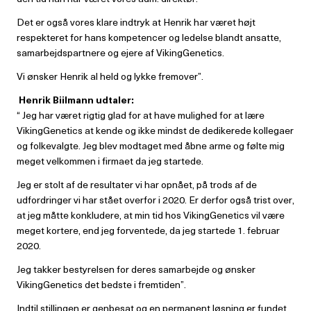
Det er også vores klare indtryk at Henrik har været højt
respekteret for hans kompetencer og ledelse blandt ansatte,
samarbejdspartnere og ejere af VikingGenetics.
Vi ønsker Henrik al held og lykke fremover”.
Henrik Biilmann udtaler:
“ Jeg har været rigtig glad for at have mulighed for at lære
VikingGenetics at kende og ikke mindst de dedikerede kollegaer
og folkevalgte. Jeg blev modtaget med åbne arme og følte mig
meget velkommen i firmaet da jeg startede.
Jeg er stolt af de resultater vi har opnået, på trods af de
udfordringer vi har stået overfor i 2020. Er derfor også trist over,
at jeg måtte konkludere, at min tid hos VikingGenetics vil være
meget kortere, end jeg forventede, da jeg startede 1. februar
2020.
Jeg takker bestyrelsen for deres samarbejde og ønsker
VikingGenetics det bedste i fremtiden”.
Indtil stillingen er genbesat og en permanent løsning er fundet,