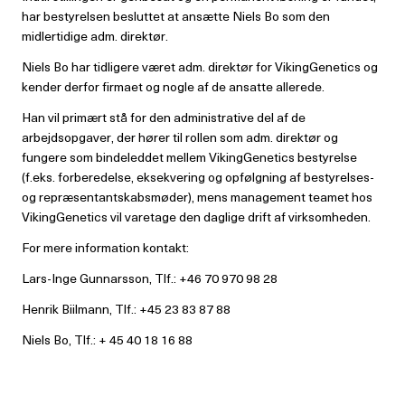
har bestyrelsen besluttet at ansætte Niels Bo som den
midlertidige adm. direktør.
Niels Bo har tidligere været adm. direktør for VikingGenetics og
kender derfor firmaet og nogle af de ansatte allerede.
Han vil primært stå for den administrative del af de
arbejdsopgaver, der hører til rollen som adm. direktør og
fungere som bindeleddet mellem VikingGenetics bestyrelse
(f.eks. forberedelse, eksekvering og opfølgning af bestyrelses-
og repræsentantskabsmøder), mens management teamet hos
VikingGenetics vil varetage den daglige drift af virksomheden.
For mere information kontakt:
Lars-Inge Gunnarsson, Tlf.: +46 70 970 98 28
Henrik Biilmann, Tlf.: +45 23 83 87 88
Niels Bo, Tlf.: + 45 40 18 16 88