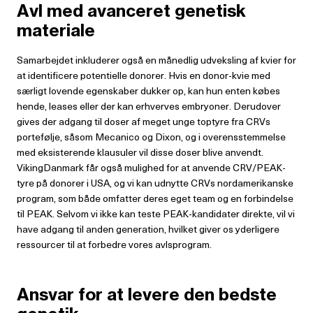
Avl med avanceret genetisk
materiale
Samarbejdet inkluderer også en månedlig udveksling af kvier for
at identificere potentielle donorer. Hvis en donor-kvie med
særligt lovende egenskaber dukker op, kan hun enten købes
hende, leases eller der kan erhverves embryoner. Derudover
gives der adgang til doser af meget unge toptyre fra CRVs
portefølje, såsom Mecanico og Dixon, og i overensstemmelse
med eksisterende klausuler vil disse doser blive anvendt.
VikingDanmark får også mulighed for at anvende CRV/PEAK-
tyre på donorer i USA, og vi kan udnytte CRVs nordamerikanske
program, som både omfatter deres eget team og en forbindelse
til PEAK. Selvom vi ikke kan teste PEAK-kandidater direkte, vil vi
have adgang til anden generation, hvilket giver os yderligere
ressourcer til at forbedre vores avlsprogram.
Ansvar for at levere den bedste