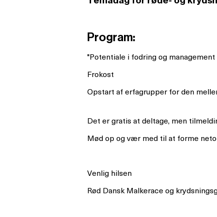
Temadag for røde- og kryds
Program:
"Potentiale i fodring og management 
Frokost
Opstart af erfagrupper for den mell
Det er gratis at deltage, men tilmeldi
Mød op og vær med til at forme net
Venlig hilsen
Rød Dansk Malkerace og krydsnings