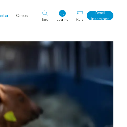
Bestil
nter
Om os
inseminør
Søg
Log ind
Kurv
Log ind med det samme