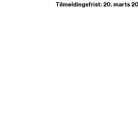
Tilmeldingsfrist: 20. marts 2
RDM Erfagrupper - 
Tilmeld dig her