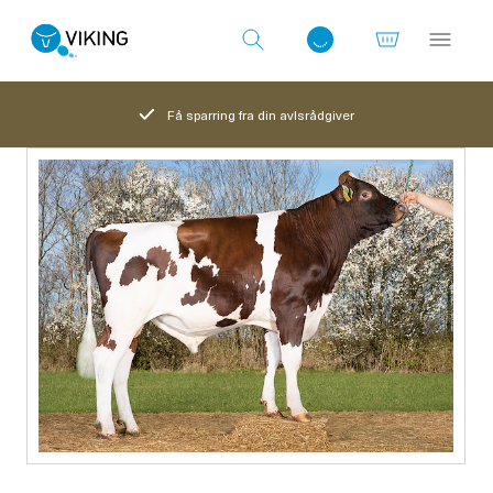
Få sparring fra din avlsrådgiver
Log ind med det samme