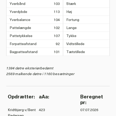
Yverbånd
103
Stærk
Yverdybde
113
Høj
Yverbalance
104
Fortung
Pattelængde
102
Lange
Pattetykkelse
107
Tykke
Forpatteafstand
92
Vidtstillede
Bagpatteafstand
101
Tætstillede
1384 døtre eksteriørbedømt
2569 malkende døtre i 1160 besætninger
Opdrætter:
aAa:
Beregnet
pr:
Kridtbjerg v/Bent
423
07.07.2026
Pedersen