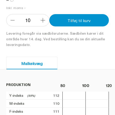
Inkl. moms –
10
Tilføj til kurv
Formindsk
Forøg
antal
antal
Levering foregår via sædbilsruterne. Sædbilen kører i dit
område hver 14. dag. Ved bestilling kan du se din aktuelle
leveringsdato.
Malkekvæg
PRODUKTION
80
100
120
Y-indeks
112
(99%)
M-indeks
110
F-indeks
111