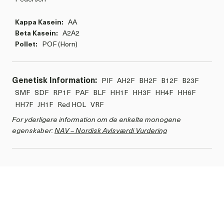
Kappa Kasein:
AA
Beta Kasein:
A2A2
Pollet:
POF (Horn)
Genetisk Information:
PIF
AH2F
BH2F
B12F
B23F
SMF
SDF
RP1F
PAF
BLF
HH1F
HH3F
HH4F
HH6F
HH7F
JH1F
Red HOL
VRF
For yderligere information om de enkelte monogene
egenskaber:
NAV – Nordisk Avlsværdi Vurdering