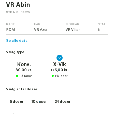
VR Abin
STB NR.: 38325
RACE
FAR
MORFAR
NTM
RDM
VR Azer
VR Viljar
6
Se alle data
Vælg type
Konv.
X-Vik
80,00 kr.
175,00 kr.
På lager
På lager
Vælg antal doser
5 doser
10 doser
24 doser
-