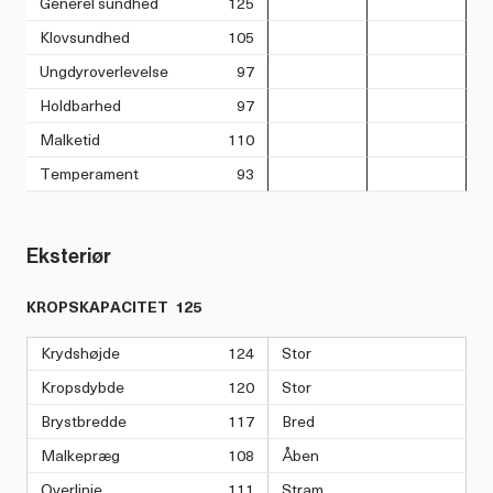
Generel sundhed
125
Klovsundhed
105
Ungdyroverlevelse
97
Holdbarhed
97
Malketid
110
Temperament
93
Eksteriør
KROPSKAPACITET
125
Krydshøjde
124
Stor
Kropsdybde
120
Stor
Brystbredde
117
Bred
Malkepræg
108
Åben
Overlinje
111
Stram