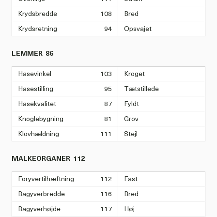
Krydsbredde
108
Bred
Krydsretning
94
Opsvajet
LEMMER
86
Hasevinkel
103
Kroget
Hasestilling
95
Tætstillede
Hasekvalitet
87
Fyldt
Knoglebygning
81
Grov
Klovhældning
111
Stejl
MALKEORGANER
112
Foryvertilhæftning
112
Fast
Bagyverbredde
116
Bred
Bagyverhøjde
117
Høj