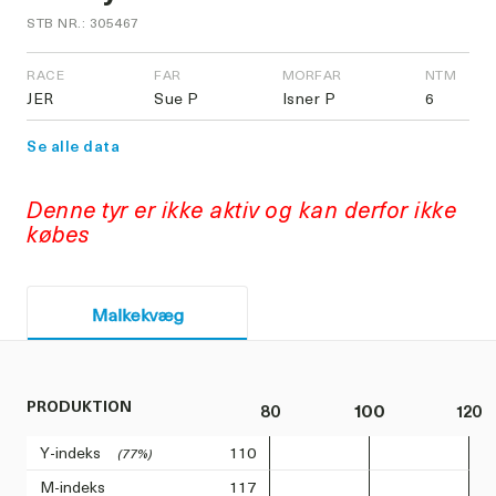
STB NR.: 305467
RACE
FAR
MORFAR
NTM
JER
Sue P
Isner P
6
Se alle data
Denne tyr er ikke aktiv og kan derfor ikke
købes
Malkekvæg
PRODUKTION
80
100
120
Y-indeks
110
(77%)
M-indeks
117