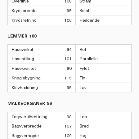
Overlinje
108
Stram
Krydsbredde
95
Smal
Krydsretning
106
Hældende
LEMMER
100
Hasevinkel
94
Ret
Hasestilling
101
Parallelle
Hasekvalitet
90
Fyldt
Knoglebygning
115
Fin
Klovhældning
95
Lav
MALKEORGANER
96
Foryvertilhæftning
98
Løs
Bagyverbredde
107
Bred
Bagyverhøjde
109
Høj