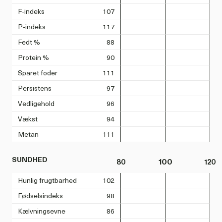
F-indeks
107
P-indeks
117
Fedt %
88
Protein %
90
Sparet foder
111
Persistens
97
Vedligehold
96
Vækst
94
Metan
111
SUNDHED
80
100
120
Hunlig frugtbarhed
102
Fødselsindeks
98
Kælvningsevne
86