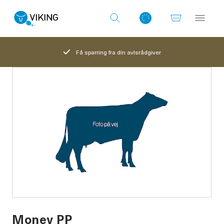
Få sparring fra din avlsrådgiver
Log ind med det samme
Money PP