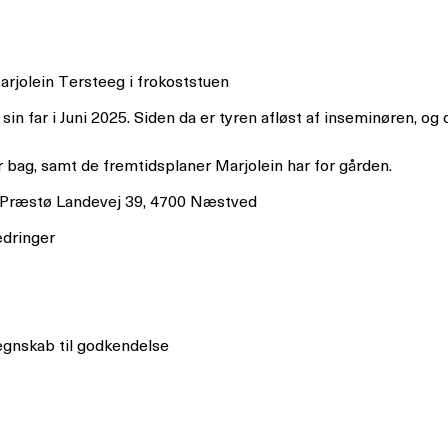
rjolein Tersteeg i frokoststuen
n far i Juni 2025. Siden da er tyren afløst af inseminøren, og
r bag, samt de fremtidsplaner Marjolein har for gården.
– Præstø Landevej 39, 4700 Næstved
dringer
egnskab til godkendelse