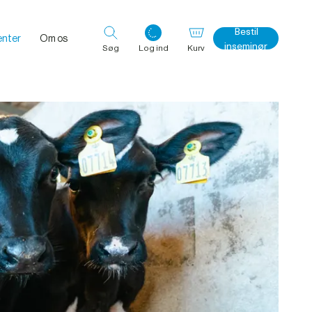
Bestil
nter
Om os
inseminør
Søg
Log ind
Kurv
Log ind med det samme