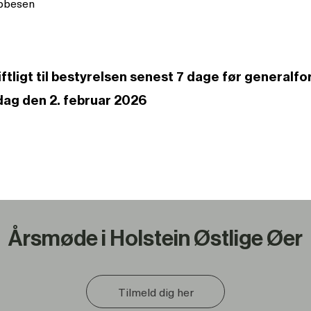
Ebbesen
tligt til bestyrelsen senest 7 dage før generalf
dag den 2. februar 2026
Årsmøde i Holstein Østlige Øer
Tilmeld dig her