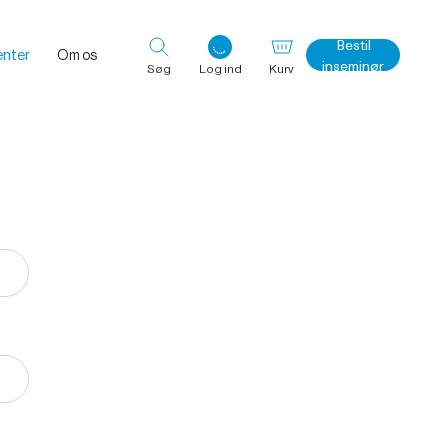
Bestil
nter
Om os
inseminør
Søg
Log ind
Kurv
Log ind med det samme