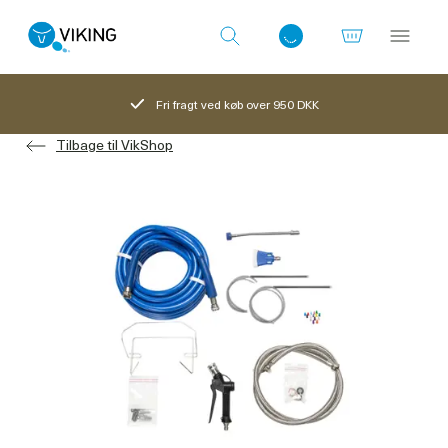
Fri fragt ved køb over 950 DKK
Tilbage til VikShop
Log ind med det samme