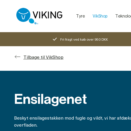
Tyre
VikShop
Teknolo
Sælg dine dyr med VikingLivestock
Debatretningslinjer på VikingDanmarks sociale medier
Fri fragt ved køb over 950 DKK
Tilbage til VikShop
Ensilagenet
Beskyt ensilagestakken mod fugle og vildt, vi har afdækn