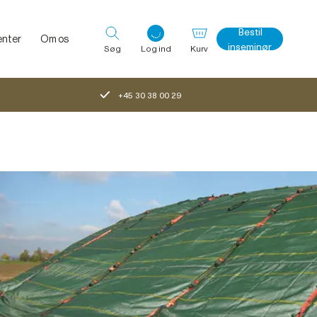
Bestil
nter
Om os
inseminør
Søg
Log ind
Kurv
+45 30 38 00 29
Log ind med det samme