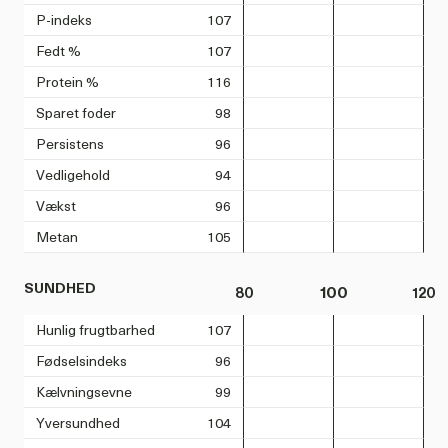
P-indeks
107
Fedt %
107
Protein %
116
Sparet foder
98
Persistens
96
Vedligehold
94
Vækst
96
Metan
105
SUNDHED
80
100
120
Hunlig frugtbarhed
107
Fødselsindeks
96
Kælvningsevne
99
Yversundhed
104