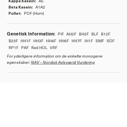
Kappa Kasein:
AE
Beta Kasein:
A1A2
Pollet:
POF (Horn)
Genetisk Information:
PIF
AH2F
BH2F
BLF
B12F
B23F
HH1F
HH3F
HH4F
HH6F
HH7F
JH1F
SMF
SDF
RP1F
PAF
Red HOL
VRF
For yderligere information om de enkelte monogene
egenskaber:
NAV – Nordisk Avlsværdi Vurdering