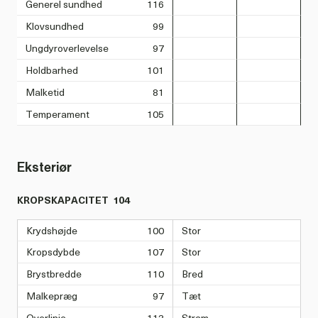
Generel sundhed
116
Klovsundhed
99
Ungdyroverlevelse
97
Holdbarhed
101
Malketid
81
Temperament
105
Eksteriør
KROPSKAPACITET
104
Krydshøjde
100
Stor
Kropsdybde
107
Stor
Brystbredde
110
Bred
Malkepræg
97
Tæt
Overlinje
113
Stram