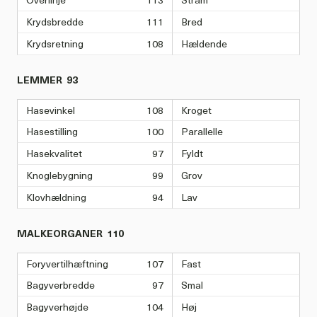
Krydsbredde
111
Bred
Krydsretning
108
Hældende
LEMMER
93
Hasevinkel
108
Kroget
Hasestilling
100
Parallelle
Hasekvalitet
97
Fyldt
Knoglebygning
99
Grov
Klovhældning
94
Lav
MALKEORGANER
110
Foryvertilhæftning
107
Fast
Bagyverbredde
97
Smal
Bagyverhøjde
104
Høj