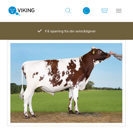
Få sparring fra din avlsrådgiver
Log ind med det samme