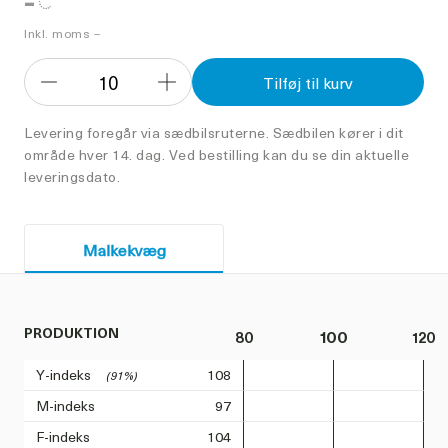
-
Inkl. moms –
10
Tilføj til kurv
Formindsk
Forøg
antal
antal
Levering foregår via sædbilsruterne. Sædbilen kører i dit
område hver 14. dag. Ved bestilling kan du se din aktuelle
leveringsdato.
Malkekvæg
PRODUKTION
80
100
120
Y-indeks
108
(91%)
M-indeks
97
F-indeks
104