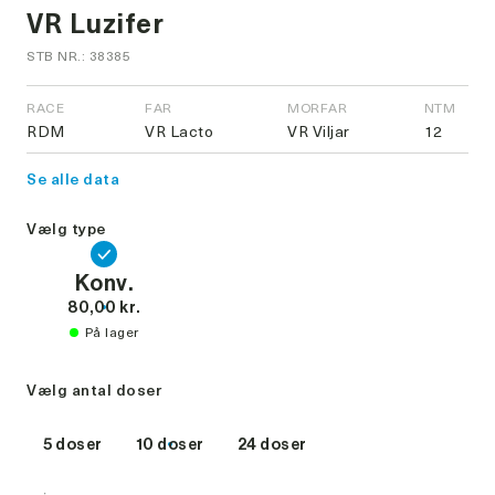
VR Luzifer
STB NR.: 38385
RACE
FAR
MORFAR
NTM
RDM
VR Lacto
VR Viljar
12
Se alle data
Vælg type
Konv.
80,00 kr.
På lager
Vælg antal doser
5 doser
10 doser
24 doser