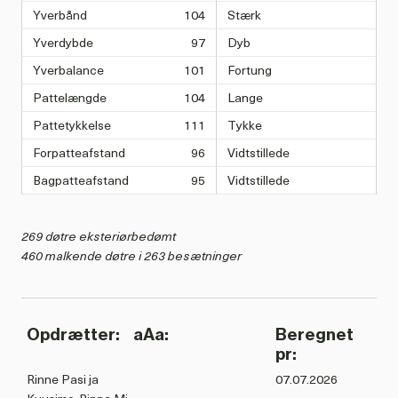
Yverbånd
104
Stærk
Yverdybde
97
Dyb
Yverbalance
101
Fortung
Pattelængde
104
Lange
Pattetykkelse
111
Tykke
Forpatteafstand
96
Vidtstillede
Bagpatteafstand
95
Vidtstillede
269 døtre eksteriørbedømt
460 malkende døtre i 263 besætninger
Opdrætter:
aAa:
Beregnet
pr:
Rinne Pasi ja
07.07.2026