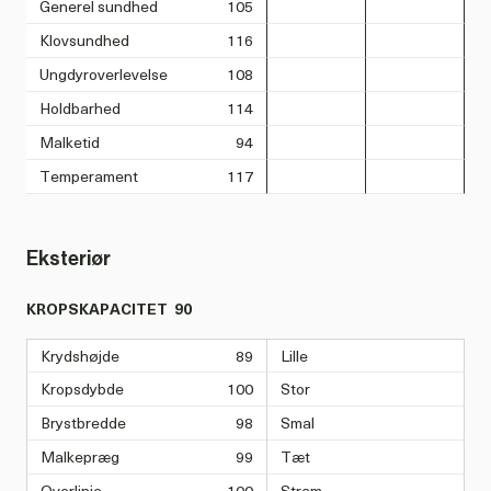
Generel sundhed
105
Klovsundhed
116
Ungdyroverlevelse
108
Holdbarhed
114
Malketid
94
Temperament
117
Eksteriør
KROPSKAPACITET
90
Krydshøjde
89
Lille
Kropsdybde
100
Stor
Brystbredde
98
Smal
Malkepræg
99
Tæt
Overlinje
100
Stram