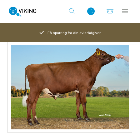
Få sparring fra din avlsrådgiver
Log ind med det samme