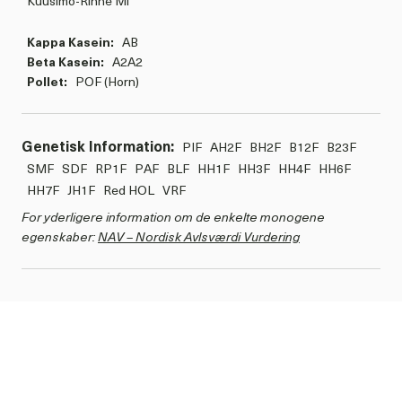
Kuusimo-Rinne Mi
Kappa Kasein:
AB
Beta Kasein:
A2A2
Pollet:
POF (Horn)
Genetisk Information:
PIF
AH2F
BH2F
B12F
B23F
SMF
SDF
RP1F
PAF
BLF
HH1F
HH3F
HH4F
HH6F
HH7F
JH1F
Red HOL
VRF
For yderligere information om de enkelte monogene
egenskaber:
NAV – Nordisk Avlsværdi Vurdering