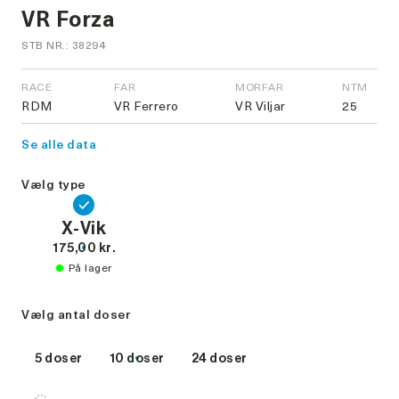
VR Forza
STB NR.: 38294
RACE
FAR
MORFAR
NTM
RDM
VR Ferrero
VR Viljar
25
Se alle data
Vælg type
X-Vik
175,00 kr.
På lager
Vælg antal doser
5 doser
10 doser
24 doser