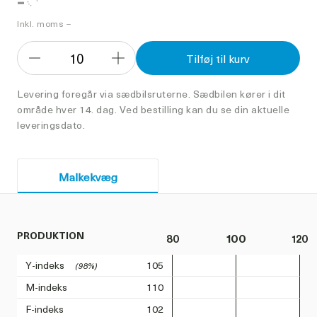
-
Inkl. moms –
10
Tilføj til kurv
Formindsk
Forøg
antal
antal
Levering foregår via sædbilsruterne. Sædbilen kører i dit
område hver 14. dag. Ved bestilling kan du se din aktuelle
leveringsdato.
Malkekvæg
PRODUKTION
80
100
120
Y-indeks
105
(98%)
M-indeks
110
F-indeks
102