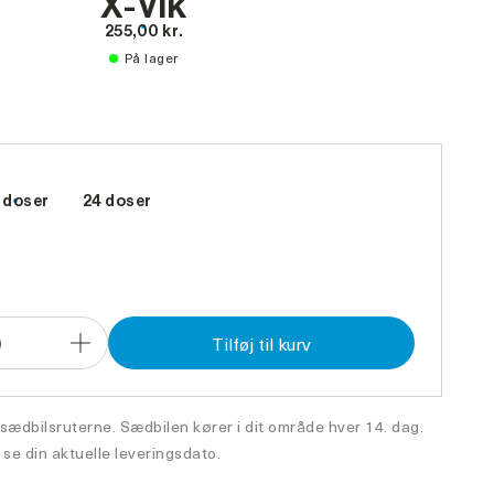
X-Vik
255,00 kr.
På lager
 doser
24 doser
0
Tilføj til kurv
Forøg
antal
 sædbilsruterne. Sædbilen kører i dit område hver 14. dag.
 se din aktuelle leveringsdato.