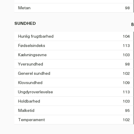
Metan
98
SUNDHED
8
Hunlig frugtbarhed
104
Fødselsindeks
113
Kælvningsevne
103
Yversundhed
98
Generel sundhed
102
Klovsundhed
109
Ungdyroverlevelse
113
Holdbarhed
103
Malketid
95
Temperament
102