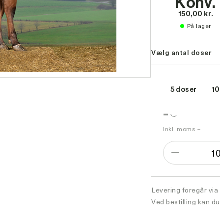
Konv.
150,00 kr.
På lager
Vælg antal doser
5 doser
10
-
Inkl. moms –
1
Formindsk
antal
Levering foregår via
Ved bestilling kan du