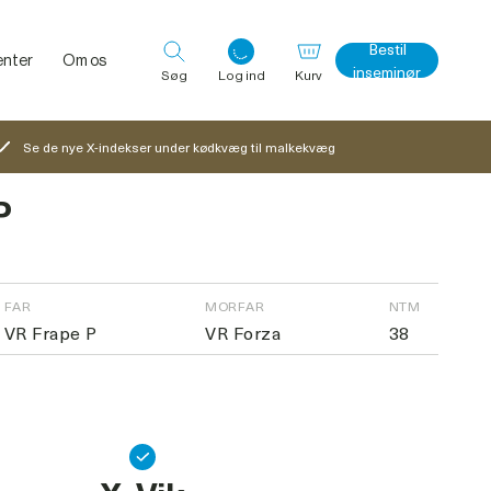
Bestil
nter
Om os
inseminør
Søg
Log ind
Kurv
Se de nye X-indekser under kødkvæg til malkekvæg
P
Log ind med det samme
FAR
MORFAR
NTM
VR Frape P
VR Forza
38