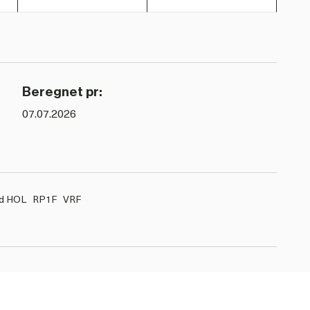
Beregnet pr:
07.07.2026
d HOL
RP1F
VRF