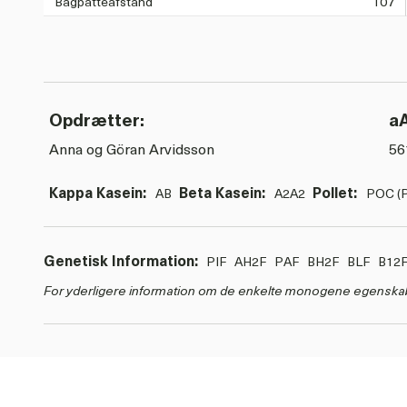
Bagpatteafstand
107
Opdrætter:
a
Anna og Göran Arvidsson
56
Kappa Kasein:
Beta Kasein:
Pollet:
AB
A2A2
POC (P
Genetisk Information:
PIF
AH2F
PAF
BH2F
BLF
B12
For yderligere information om de enkelte monogene egenska