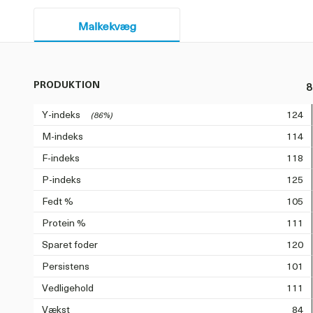
Malkekvæg
PRODUKTION
8
Y-indeks
124
(86%)
M-indeks
114
F-indeks
118
P-indeks
125
Fedt %
105
Protein %
111
Sparet foder
120
Persistens
101
Vedligehold
111
Vækst
84