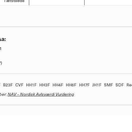
Tætstillede
Aa:
1
)
F
B23F
CVF
HH1F
HH3F
HH4F
HH6F
HH7F
JH1F
SMF
SDF
Re
ber:
NAV – Nordisk Avlsværdi Vurdering