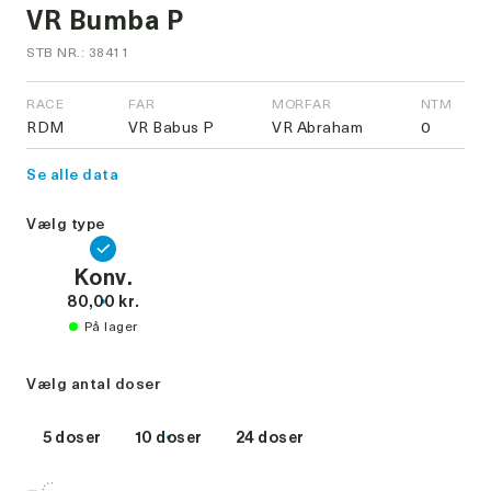
VR Bumba P
STB NR.: 38411
RACE
FAR
MORFAR
NTM
RDM
VR Babus P
VR Abraham
0
Se alle data
Vælg type
Konv.
80,00 kr.
På lager
Vælg antal doser
5 doser
10 doser
24 doser
-