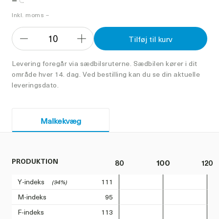
Inkl. moms –
10
Tilføj til kurv
Formindsk
Forøg
antal
antal
Levering foregår via sædbilsruterne. Sædbilen kører i dit
område hver 14. dag. Ved bestilling kan du se din aktuelle
leveringsdato.
Malkekvæg
PRODUKTION
80
100
120
Y-indeks
111
(94%)
M-indeks
95
F-indeks
113