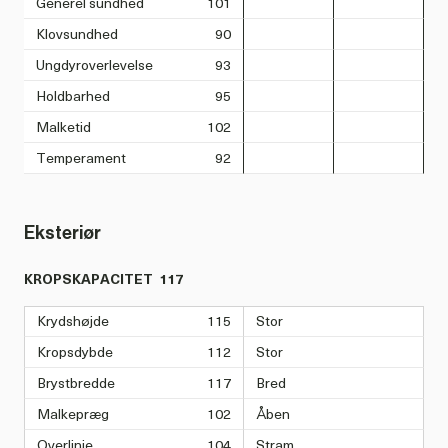
Generel sundhed
101
Klovsundhed
90
Ungdyroverlevelse
93
Holdbarhed
95
Malketid
102
Temperament
92
Eksteriør
KROPSKAPACITET
117
Krydshøjde
115
Stor
Kropsdybde
112
Stor
Brystbredde
117
Bred
Malkepræg
102
Åben
Overlinje
104
Stram