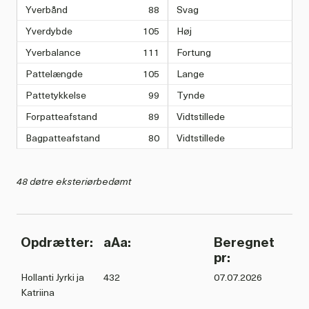
Yverbånd
88
Svag
Yverdybde
105
Høj
Yverbalance
111
Fortung
Pattelængde
105
Lange
Pattetykkelse
99
Tynde
Forpatteafstand
89
Vidtstillede
Bagpatteafstand
80
Vidtstillede
48 døtre eksteriørbedømt
Opdrætter:
aAa:
Beregnet
pr:
Hollanti Jyrki ja
432
07.07.2026
Katriina