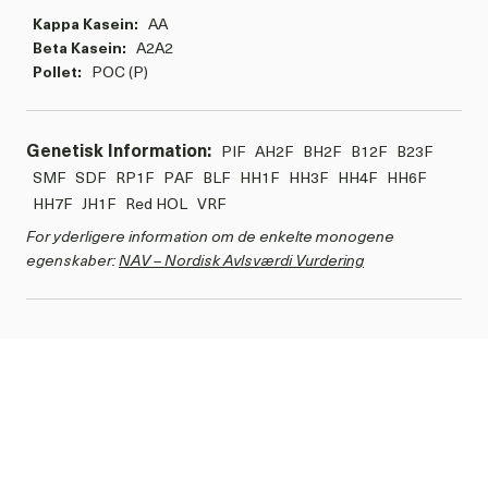
Kappa Kasein:
AA
Beta Kasein:
A2A2
Pollet:
POC (P)
Genetisk Information:
PIF
AH2F
BH2F
B12F
B23F
SMF
SDF
RP1F
PAF
BLF
HH1F
HH3F
HH4F
HH6F
HH7F
JH1F
Red HOL
VRF
For yderligere information om de enkelte monogene
egenskaber:
NAV – Nordisk Avlsværdi Vurdering