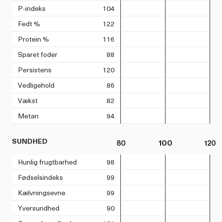
P-indeks
104
Fedt %
122
Protein %
116
Sparet foder
88
Persistens
120
Vedligehold
86
Vækst
82
Metan
94
SUNDHED
80
100
120
Hunlig frugtbarhed
98
Fødselsindeks
99
Kælvningsevne
99
Yversundhed
90