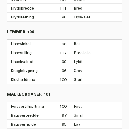
Krydsbredde
111
Bred
Krydsretning
96
Opsvajet
LEMMER
106
Hasevinkel
98
Ret
Hasestilling
117
Parallelle
Hasekvalitet
99
Fyldt
Knoglebygning
96
Grov
Klovhældning
100
Stejl
MALKEORGANER
101
Foryvertilhæftning
100
Fast
Bagyverbredde
97
Smal
Bagyverhøjde
95
Lav