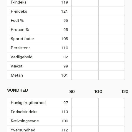
F-indeks
119
P-indeks
121
Fedt %
95
Protein %
95
Sparet foder
105
Persistens
110
Vedligehold
82
Vækst
99
Metan
101
SUNDHED
80
100
120
Hunlig frugtbarhed
97
Fødselsindeks
113
Kælvningsevne
100
Yversundhed
112