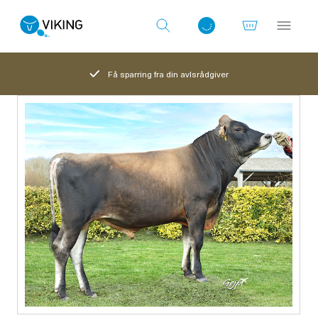
Få sparring fra din avlsrådgiver
Log ind med det samme