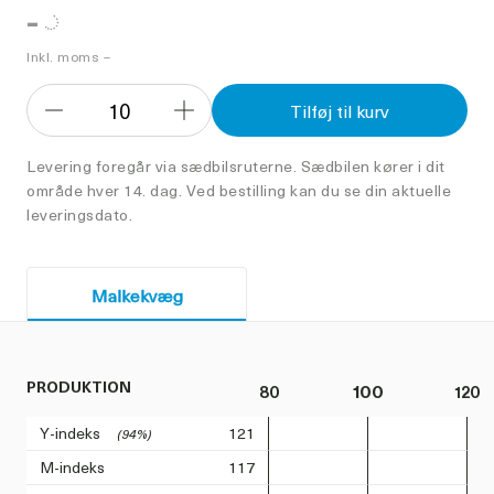
-
Inkl. moms –
10
Tilføj til kurv
Formindsk
Forøg
antal
antal
Levering foregår via sædbilsruterne. Sædbilen kører i dit
område hver 14. dag. Ved bestilling kan du se din aktuelle
leveringsdato.
Malkekvæg
PRODUKTION
80
100
120
Y-indeks
121
(94%)
M-indeks
117