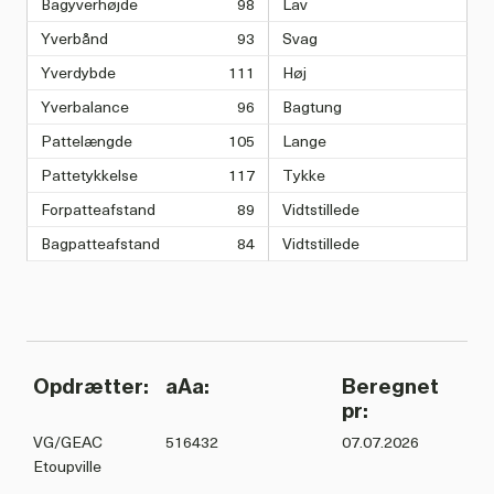
Bagyverhøjde
98
Lav
Yverbånd
93
Svag
Yverdybde
111
Høj
Yverbalance
96
Bagtung
Pattelængde
105
Lange
Pattetykkelse
117
Tykke
Forpatteafstand
89
Vidtstillede
Bagpatteafstand
84
Vidtstillede
Opdrætter:
aAa:
Beregnet
pr:
VG/GEAC
516432
07.07.2026
Etoupville