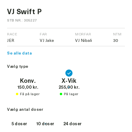
VJ Swift P
STB NR.: 305227
RACE
FAR
MORFAR
NTM
JER
VJ Jake
VJ Nibali
30
Se alle data
Vælg type
Konv.
X-Vik
150,00 kr.
255,00 kr.
Få på lager
På lager
Vælg antal doser
5 doser
10 doser
24 doser