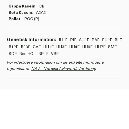
Kappa Kasein:
BB
Beta Kasein:
A2A2
Pollet:
POC (P)
Genetisk Information:
JH1F
PIF
AH2F
PAF
BH2F
BLF
B12F
B23F
CVF
HH1F
HH3F
HH4F
HH6F
HH7F
SMF
SDF
Red HOL
RP1F
VRF
For yderligere information om de enkelte monogene
egenskaber:
NAV – Nordisk Avlsværdi Vurdering