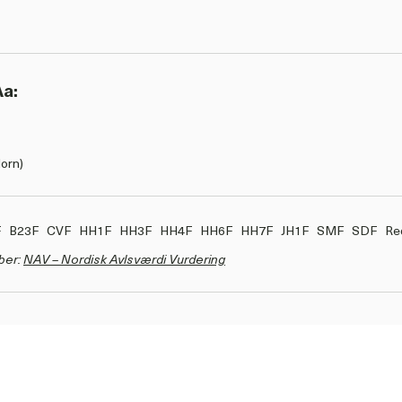
Aa:
orn)
F
B23F
CVF
HH1F
HH3F
HH4F
HH6F
HH7F
JH1F
SMF
SDF
Re
ber:
NAV – Nordisk Avlsværdi Vurdering