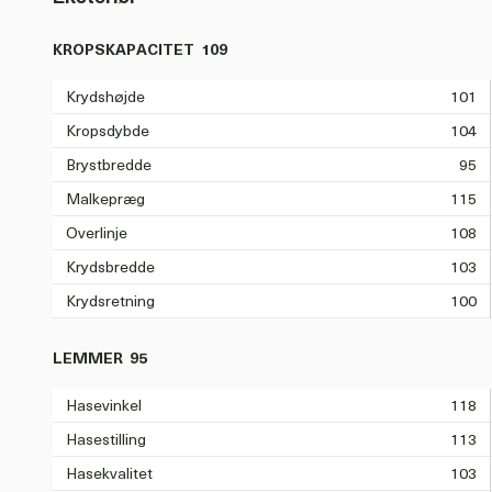
KROPSKAPACITET
109
Krydshøjde
101
Kropsdybde
104
Brystbredde
95
Malkepræg
115
Overlinje
108
Krydsbredde
103
Krydsretning
100
LEMMER
95
Hasevinkel
118
Hasestilling
113
Hasekvalitet
103