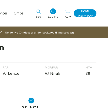
Bestil
nter
Om os
inseminør
Søg
Log ind
Kurv
Se de nye X-indekser under kødkvæg til malkekvæg
n
Log ind med det samme
FAR
MORFAR
NTM
VJ Lenzo
VJ Nirak
39