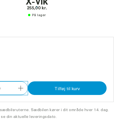
X-Vik
255,00 kr.
På lager
0
Tilføj til kurv
Forøg
antal
 sædbilsruterne. Sædbilen kører i dit område hver 14. dag.
 se din aktuelle leveringsdato.