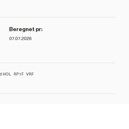
Beregnet pr:
07.07.2026
d HOL
RP1F
VRF