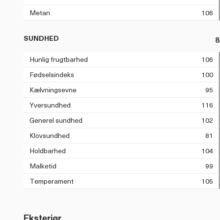
Metan
106
SUNDHED
8
Hunlig frugtbarhed
106
Fødselsindeks
100
Kælvningsevne
95
Yversundhed
116
Generel sundhed
102
Klovsundhed
81
Holdbarhed
104
Malketid
99
Temperament
105
Eksteriør