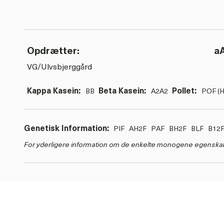
Opdrætter:
a
VG/Ulvsbjerggård
Kappa Kasein:
Beta Kasein:
Pollet:
BB
A2A2
POF (H
Genetisk Information:
PIF
AH2F
PAF
BH2F
BLF
B12
For yderligere information om de enkelte monogene egenska