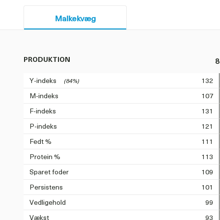
Malkekvæg
PRODUKTION
8
Y-indeks
132
(84%)
M-indeks
107
F-indeks
131
P-indeks
121
Fedt %
111
Protein %
113
Sparet foder
109
Persistens
101
Vedligehold
99
Vækst
93