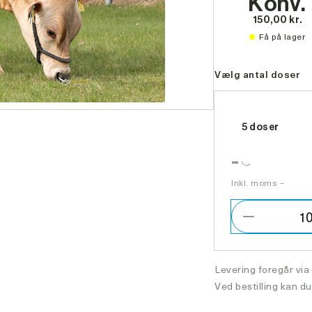
Konv.
150,00 kr.
Få på lager
Vælg antal doser
5 doser
-
Inkl. moms –
1
Formindsk
antal
Levering foregår via
Ved bestilling kan du