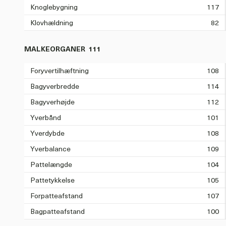
Knoglebygning
117
Klovhældning
82
MALKEORGANER
111
Foryvertilhæftning
108
Bagyverbredde
114
Bagyverhøjde
112
Yverbånd
101
Yverdybde
108
Yverbalance
109
Pattelængde
104
Pattetykkelse
105
Forpatteafstand
107
Bagpatteafstand
100