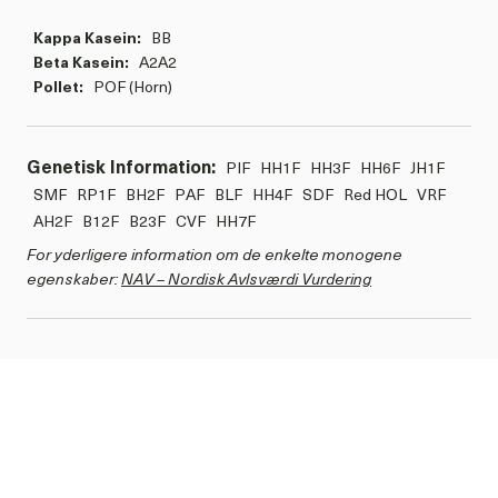
Kappa Kasein:
BB
Beta Kasein:
A2A2
Pollet:
POF (Horn)
Genetisk Information:
PIF
HH1F
HH3F
HH6F
JH1F
SMF
RP1F
BH2F
PAF
BLF
HH4F
SDF
Red HOL
VRF
AH2F
B12F
B23F
CVF
HH7F
For yderligere information om de enkelte monogene
egenskaber:
NAV – Nordisk Avlsværdi Vurdering