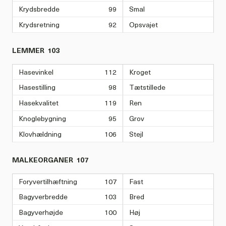
Krydsbredde
99
Smal
Krydsretning
92
Opsvajet
LEMMER
103
Hasevinkel
112
Kroget
Hasestilling
98
Tætstillede
Hasekvalitet
119
Ren
Knoglebygning
95
Grov
Klovhældning
106
Stejl
MALKEORGANER
107
Foryvertilhæftning
107
Fast
Bagyverbredde
103
Bred
Bagyverhøjde
100
Høj