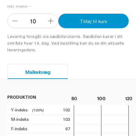
Inkl. moms –
10
Tilføj til kurv
Formindsk
Forøg
antal
antal
Levering foregår via sædbilsruterne. Sædbilen kører i dit
område hver 14. dag. Ved bestilling kan du se din aktuelle
leveringsdato.
Malkekvæg
PRODUKTION
80
100
120
Y-indeks
102
(100%)
M-indeks
103
F-indeks
97