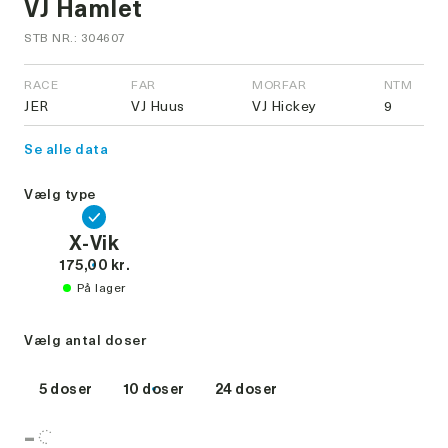
VJ Hamlet
STB NR.: 304607
RACE
FAR
MORFAR
NTM
JER
VJ Huus
VJ Hickey
9
Se alle data
Vælg type
X-Vik
175,00 kr.
På lager
Vælg antal doser
5 doser
10 doser
24 doser
-