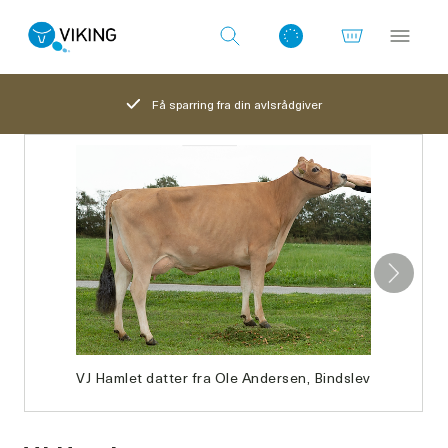
Få sparring fra din avlsrådgiver
Log ind med det samme
VJ Hamlet datter fra Ole Andersen, Bindslev