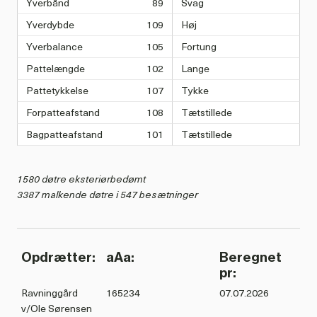
Yverbånd
89
Svag
Yverdybde
109
Høj
Yverbalance
105
Fortung
Pattelængde
102
Lange
Pattetykkelse
107
Tykke
Forpatteafstand
108
Tætstillede
Bagpatteafstand
101
Tætstillede
1580 døtre eksteriørbedømt
3387 malkende døtre i 547 besætninger
Opdrætter:
aAa:
Beregnet
pr:
Ravninggård
165234
07.07.2026
v/Ole Sørensen