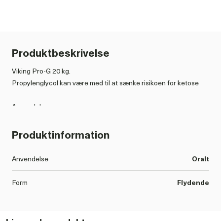
Produktbeskrivelse
Viking Pro-G 20 kg.
Propylenglycol kan være med til at sænke risikoen for ketose
Anvendelse:
Kvæg:
Tildel 250 ml pr. dag fordelt over 2 fodringer
Produktinformation
Må anvendes fra 2 uger før kælvning og indtil 6 uger efter
kælvning
Anvendelse
Oralt
Får:
Form
Flydende
Tildel 150 ml 2 gange dagligt i de første 3-4 dage efter læmning.
Må anvendes fra 6 uger før, indtil 3 uger efter, læmning
Økologi
Nej