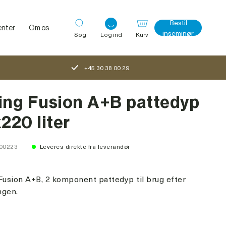
Bestil
nter
Om os
inseminør
Søg
Log ind
Kurv
+45 30 38 00 29
Log ind med det samme
ing Fusion A+B pattedyp
x220 liter
100223
Leveres direkte fra leverandør
Fusion A+B, 2 komponent pattedyp til brug efter
ngen.