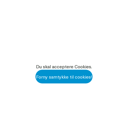
fter ca. 10 minutter det
Form
kler en særdeles effektiv
indhold af glycerin og lanolin
 det, indtil farven er
100223 VIKING FUSION DATABLA
n.
100223 VIKING FUSION DATABLAD
Du skal acceptere Cookies.
Forny samtykke til cookies!