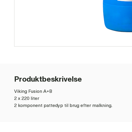
Produktbeskrivelse
Viking Fusion A+B
2 x 220 liter
2 komponent pattedyp til brug efter malkning.
Virker overfor falske kokopper i udbrud.