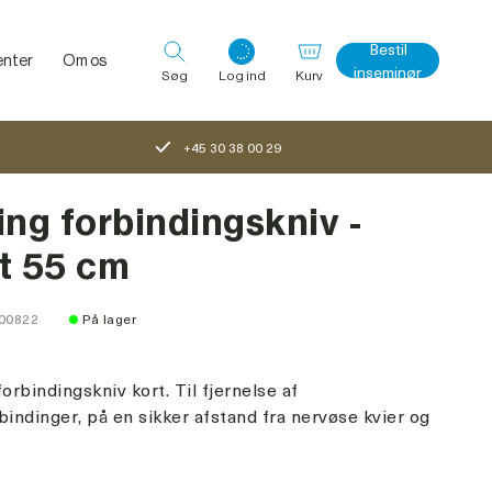
Bestil
nter
Om os
inseminør
Søg
Log ind
Kurv
+45 30 38 00 29
Log ind med det samme
ing forbindingskniv -
t 55 cm
100822
På lager
forbindingskniv kort. Til fjernelse af
bindinger, på en sikker afstand fra nervøse kvier og