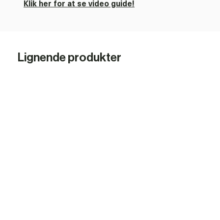
Klik her for at se video guide!
Fjerner hurtigt klovforbindinger
Skarp skær af knivsstål
Længde incl. kniv: 55 cm
Lignende produkter