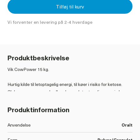
Tilføj til kurv
Vi forventer en levering på 2-4 hverdage
Produktbeskrivelse
Vik CowPower 15 kg.
Hurtig kilde til letoptagelig energi, til køer i risiko for ketose.
Glukose sammen med vallepulver er letoptagelig energi, der
hurtigt stabilisere blodsukkeret, og reducerer risikoen for
ketose, lige efter kælvning.
Produktinformation
Ved brug af produktet, tilføres derved calcium, energi,
elektrolytter der kan få koen lidt hurtigere igang, samt væske,
Anvendelse
Oralt
der er med til at reducere risikoenløbedrejning.
Form
Pulver/Granulat