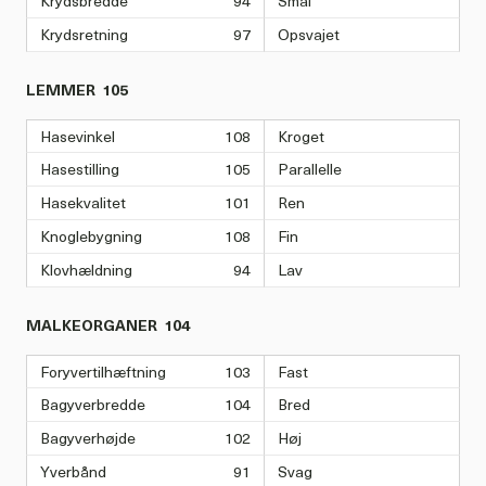
Krydsbredde
94
Smal
Krydsretning
97
Opsvajet
LEMMER
105
Hasevinkel
108
Kroget
Hasestilling
105
Parallelle
Hasekvalitet
101
Ren
Knoglebygning
108
Fin
Klovhældning
94
Lav
MALKEORGANER
104
Foryvertilhæftning
103
Fast
Bagyverbredde
104
Bred
Bagyverhøjde
102
Høj
Yverbånd
91
Svag