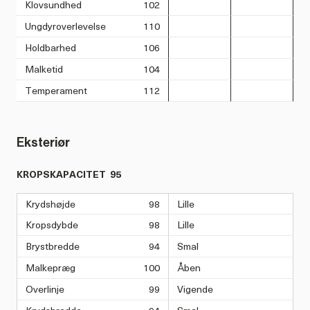
Klovsundhed
102
Ungdyroverlevelse
110
Holdbarhed
106
Malketid
104
Temperament
112
Eksteriør
KROPSKAPACITET
95
Krydshøjde
98
Lille
Kropsdybde
98
Lille
Brystbredde
94
Smal
Malkepræg
100
Åben
Overlinje
99
Vigende