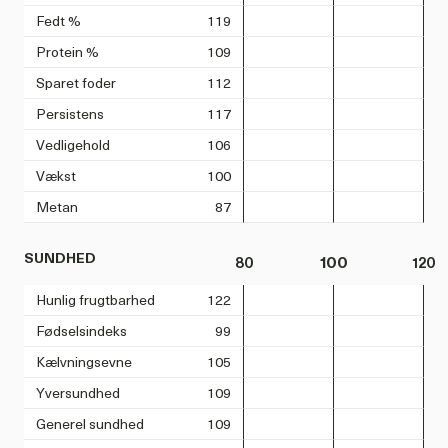
Fedt %
119
Protein %
109
Sparet foder
112
Persistens
117
Vedligehold
106
Vækst
100
Metan
87
SUNDHED
80
100
120
Hunlig frugtbarhed
122
Fødselsindeks
99
Kælvningsevne
105
Yversundhed
109
Generel sundhed
109