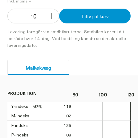
Inkl. moms –
10
Tilføj til kurv
Formindsk
Forøg
antal
antal
Levering foregår via sædbilsruterne. Sædbilen kører i dit
område hver 14. dag. Ved bestilling kan du se din aktuelle
leveringsdato.
Malkekvæg
PRODUKTION
80
100
120
Y-indeks
119
(87%)
M-indeks
102
F-indeks
125
P-indeks
108