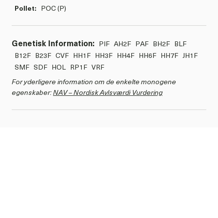
Pollet:
POC (P)
Genetisk Information:
PIF
AH2F
PAF
BH2F
BLF
B12F
B23F
CVF
HH1F
HH3F
HH4F
HH6F
HH7F
JH1F
SMF
SDF
HOL
RP1F
VRF
For yderligere information om de enkelte monogene
egenskaber:
NAV – Nordisk Avlsværdi Vurdering