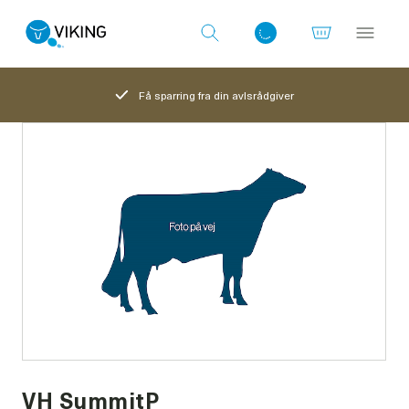
Få sparring fra din avlsrådgiver
Log ind med det samme
VH SummitP