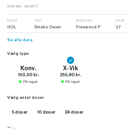
STB NR.: 263977
RACE
FAR
MORFAR
NTM
HOL
Smoke Owen
Freewood P
37
Se alle data
Vælg type
Konv.
X-Vik
150,00 kr.
255,00 kr.
På lager
På lager
Vælg antal doser
5 doser
10 doser
24 doser
-