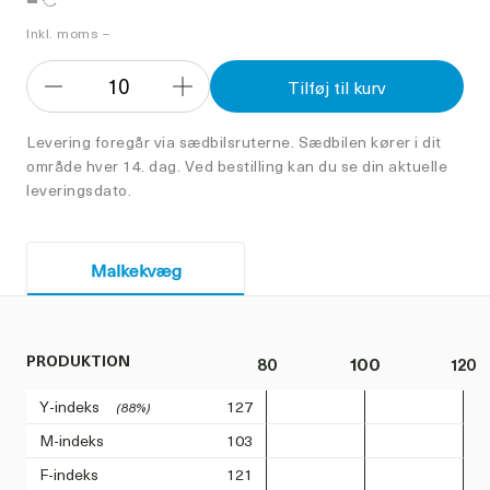
Inkl. moms –
10
Tilføj til kurv
Formindsk
Forøg
antal
antal
Levering foregår via sædbilsruterne. Sædbilen kører i dit
område hver 14. dag. Ved bestilling kan du se din aktuelle
leveringsdato.
Malkekvæg
PRODUKTION
80
100
120
Y-indeks
127
(88%)
M-indeks
103
F-indeks
121