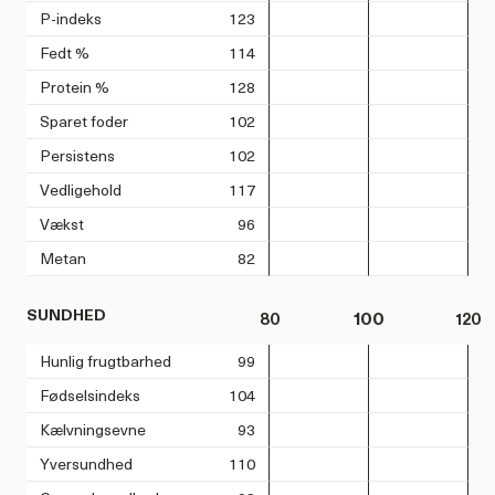
P-indeks
123
Fedt %
114
Protein %
128
Sparet foder
102
Persistens
102
Vedligehold
117
Vækst
96
Metan
82
SUNDHED
80
100
120
Hunlig frugtbarhed
99
Fødselsindeks
104
Kælvningsevne
93
Yversundhed
110