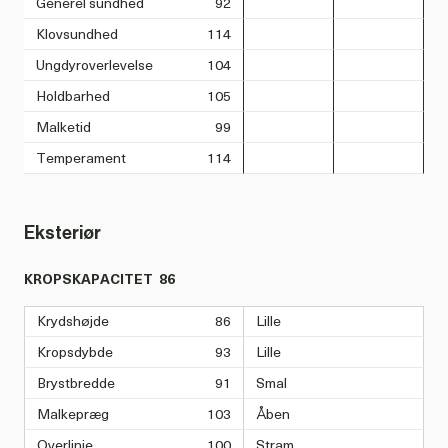
Generel sundhed
92
Klovsundhed
114
Ungdyroverlevelse
104
Holdbarhed
105
Malketid
99
Temperament
114
Eksteriør
KROPSKAPACITET
86
Krydshøjde
86
Lille
Kropsdybde
93
Lille
Brystbredde
91
Smal
Malkepræg
103
Åben
Overlinje
100
Stram