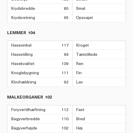
Krydsbredde
85
Smal
Krydsretning
95
Opsvajet
LEMMER
104
Hasevinkel
117
Kroget
Hasestilling
99
Tætstillede
Hasekvalitet
109
Ren
Knoglebygning
111
Fin
Klovhældning
92
Lav
MALKEORGANER
102
Foryvertilhæftning
112
Fast
Bagyverbredde
110
Bred
Bagyverhøjde
102
Høj