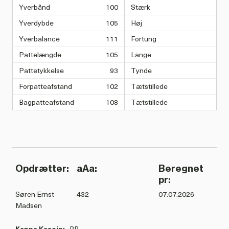
Yverbånd
100
Stærk
Yverdybde
105
Høj
Yverbalance
111
Fortung
Pattelængde
105
Lange
Pattetykkelse
93
Tynde
Forpatteafstand
102
Tætstillede
Bagpatteafstand
108
Tætstillede
Opdrætter:
aAa:
Beregnet
pr:
Søren Ernst
432
07.07.2026
Madsen
Kappa Kasein:
BB