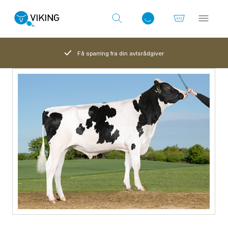
Få sparring fra din avlsrådgiver
Log ind med det samme