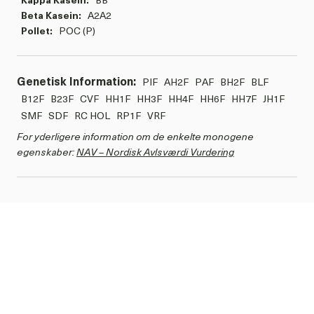
Beta Kasein:
A2A2
Pollet:
POC (P)
Genetisk Information:
PIF
AH2F
PAF
BH2F
BLF
B12F
B23F
CVF
HH1F
HH3F
HH4F
HH6F
HH7F
JH1F
SMF
SDF
RC HOL
RP1F
VRF
For yderligere information om de enkelte monogene
egenskaber:
NAV – Nordisk Avlsværdi Vurdering