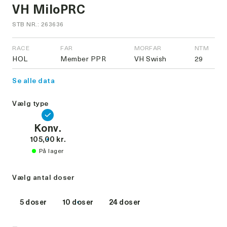
VH MiloPRC
STB NR.: 263636
RACE
FAR
MORFAR
NTM
HOL
Member PPR
VH Swish
29
Se alle data
Vælg type
Konv.
105,00 kr.
På lager
Vælg antal doser
5 doser
10 doser
24 doser
-