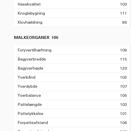
Hasekvalitet
103
Knoglebygning
111
Klovhældning
86
MALKEORGANER
105
Foryvertilhæftning
109
Bagyverbredde
115
Bagyverhøjde
120
Yverbånd
102
Yverdybde
107
Yverbalance
105
Pattelængde
103
Pattetykkelse
101
Forpatteafstand
104