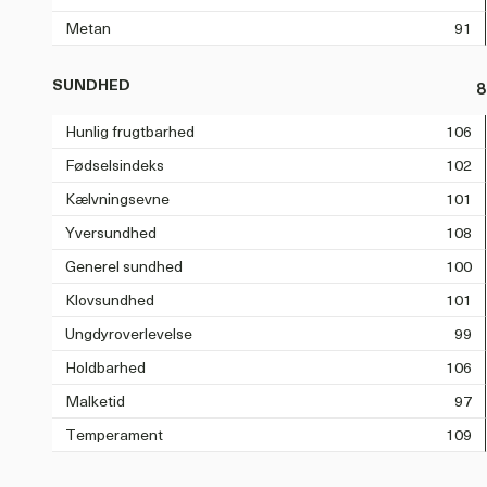
Metan
91
SUNDHED
8
Hunlig frugtbarhed
106
Fødselsindeks
102
Kælvningsevne
101
Yversundhed
108
Generel sundhed
100
Klovsundhed
101
Ungdyroverlevelse
99
Holdbarhed
106
Malketid
97
Temperament
109