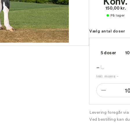
Konv.
150,00 kr.
På lager
Vælg antal doser
5 doser
10
-
Inkl. moms –
1
Formindsk
antal
Levering foregår via
Ved bestilling kan du