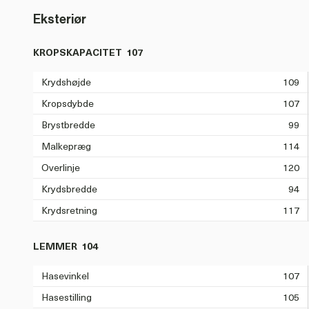
Eksteriør
KROPSKAPACITET
107
Krydshøjde
109
Kropsdybde
107
Brystbredde
99
Malkepræg
114
Overlinje
120
Krydsbredde
94
Krydsretning
117
LEMMER
104
Hasevinkel
107
Hasestilling
105