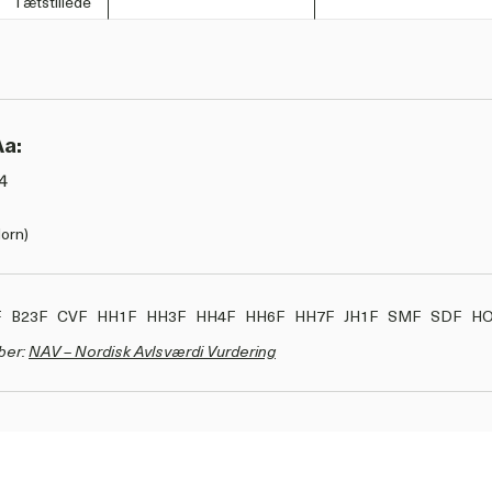
Tætstillede
Aa:
4
orn)
F
B23F
CVF
HH1F
HH3F
HH4F
HH6F
HH7F
JH1F
SMF
SDF
H
ber:
NAV – Nordisk Avlsværdi Vurdering