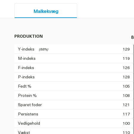
Malkekvæg
PRODUKTION
8
Y-indeks
129
(88%)
M-indeks
119
F-indeks
126
P-indeks
128
Fedt %
105
Protein %
108
Sparet foder
121
Persistens
117
Vedligehold
100
Vækst
110