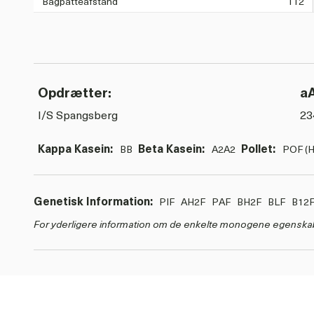
Bagpatteafstand
112
Opdrætter:
a
I/S Spangsberg
23
Kappa Kasein:
Beta Kasein:
Pollet:
BB
A2A2
POF (H
Genetisk Information:
PIF
AH2F
PAF
BH2F
BLF
B12
For yderligere information om de enkelte monogene egenska