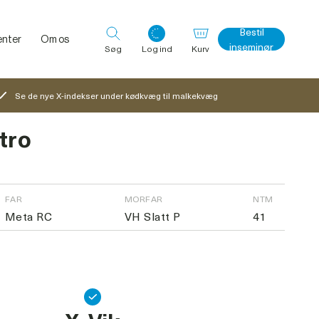
Bestil
nter
Om os
inseminør
Søg
Log ind
Kurv
Se de nye X-indekser under kødkvæg til malkekvæg
tro
Log ind med det samme
FAR
MORFAR
NTM
Meta RC
VH Slatt P
41