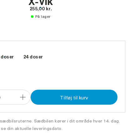
X-Vik
255,00 kr.
På lager
Mor til VH Maestro fra I/S Spangsberg, Skjern
 doser
24 doser
0
Tilføj til kurv
Forøg
antal
 sædbilsruterne. Sædbilen kører i dit område hver 14. dag.
 se din aktuelle leveringsdato.