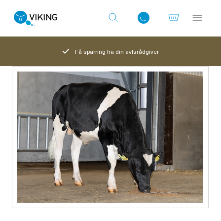
Få sparring fra din avlsrådgiver
Log ind med det samme