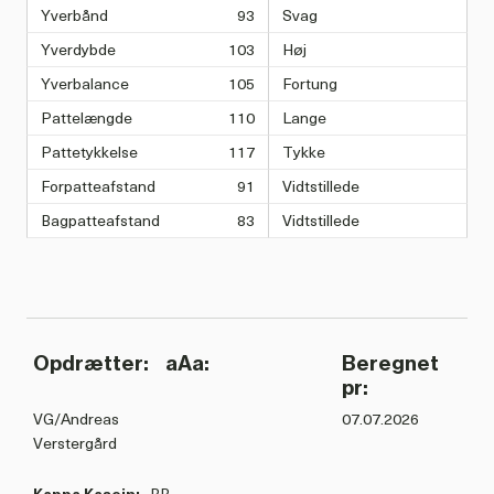
Yverbånd
93
Svag
Yverdybde
103
Høj
Yverbalance
105
Fortung
Pattelængde
110
Lange
Pattetykkelse
117
Tykke
Forpatteafstand
91
Vidtstillede
Bagpatteafstand
83
Vidtstillede
Opdrætter:
aAa:
Beregnet
pr:
VG/Andreas
07.07.2026
Verstergård
Kappa Kasein:
BB