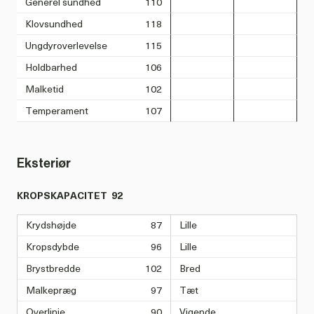
Generel sundhed
110
Klovsundhed
118
Ungdyroverlevelse
115
Holdbarhed
106
Malketid
102
Temperament
107
Eksteriør
KROPSKAPACITET
92
Krydshøjde
87
Lille
Kropsdybde
96
Lille
Brystbredde
102
Bred
Malkepræg
97
Tæt
Overlinje
90
Vigende