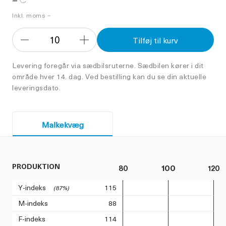
Inkl. moms –
10
Tilføj til kurv
Formindsk
Forøg
antal
antal
Levering foregår via sædbilsruterne. Sædbilen kører i dit
område hver 14. dag. Ved bestilling kan du se din aktuelle
leveringsdato.
Malkekvæg
PRODUKTION
80
100
120
Y-indeks
115
(87%)
M-indeks
88
F-indeks
114