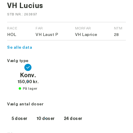
VH Lucius
STB NR.: 263897
RACE
FAR
MORFAR
NTM
HOL
VH Laust P
VH Laprice
28
Se alle data
Vælg type
Konv.
150,00 kr.
På lager
Vælg antal doser
5 doser
10 doser
24 doser
-