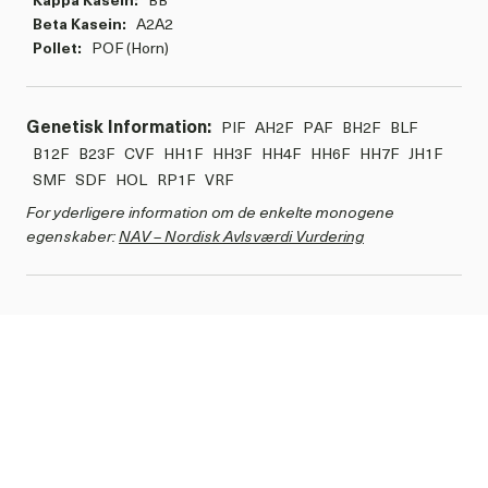
Beta Kasein:
A2A2
Pollet:
POF (Horn)
Genetisk Information:
PIF
AH2F
PAF
BH2F
BLF
B12F
B23F
CVF
HH1F
HH3F
HH4F
HH6F
HH7F
JH1F
SMF
SDF
HOL
RP1F
VRF
For yderligere information om de enkelte monogene
egenskaber:
NAV – Nordisk Avlsværdi Vurdering