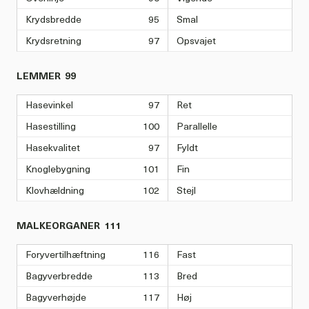
Krydsbredde
95
Smal
Krydsretning
97
Opsvajet
LEMMER
99
Hasevinkel
97
Ret
Hasestilling
100
Parallelle
Hasekvalitet
97
Fyldt
Knoglebygning
101
Fin
Klovhældning
102
Stejl
MALKEORGANER
111
Foryvertilhæftning
116
Fast
Bagyverbredde
113
Bred
Bagyverhøjde
117
Høj