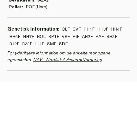
Pollet:
POF (Horn)
Genetisk Information:
BLF
CVF
HH1F
HH3F
HH4F
HH6F
HH7F
HOL
RP1F
VRF
PIF
AH2F
PAF
BH2F
B12F
B23F
JH1F
SMF
SDF
For yderligere information om de enkelte monogene
egenskaber:
NAV – Nordisk Avlsværdi Vurdering