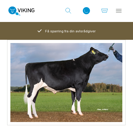
Få sparring fra din avlsrådgiver
Log ind med det samme