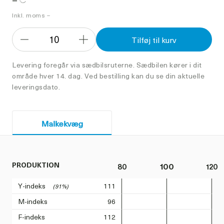
Inkl. moms –
10
Tilføj til kurv
Formindsk
Forøg
antal
antal
Levering foregår via sædbilsruterne. Sædbilen kører i dit
område hver 14. dag. Ved bestilling kan du se din aktuelle
leveringsdato.
Malkekvæg
PRODUKTION
80
100
120
Y-indeks
111
(91%)
M-indeks
96
F-indeks
112