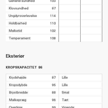
Generel sundhed
103
Klovsundhed
87
Ungdyroverlevelse
114
Holdbarhed
110
Malketid
102
Temperament
108
Eksteriør
KROPSKAPACITET
86
Krydshøjde
87
Lille
Kropsdybde
95
Lille
Brystbredde
88
Smal
Malkepræg
96
Tæt
Overlinje
99
Vigende