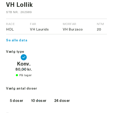
VH Lollik
STB NR.: 262989
RACE
FAR
MORFAR
NTM
HOL
VH Laurids
VH Burzaco
20
Se alle data
Vælg type
Konv.
80,00 kr.
På lager
Vælg antal doser
5 doser
10 doser
24 doser
-