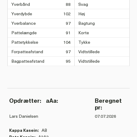
Yverbånd
88
Svag
Yverdybde
102
Høj
Yverbalance
97
Bagtung
Pattelængde
91
Korte
Pattetykkelse
104
Tykke
Forpatteafstand
97
Vidtstillede
Bagpatteafstand
95
Vidtstillede
Opdrætter:
aAa:
Beregnet
pr:
Lars Danielsen
07.07.2026
Kappa Kasein:
AB
Beta Kasein:
A2A2