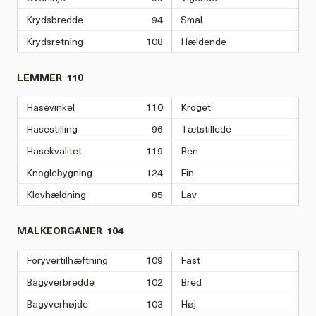
Krydsbredde
94
Smal
Krydsretning
108
Hældende
LEMMER
110
Hasevinkel
110
Kroget
Hasestilling
96
Tætstillede
Hasekvalitet
119
Ren
Knoglebygning
124
Fin
Klovhældning
85
Lav
MALKEORGANER
104
Foryvertilhæftning
109
Fast
Bagyverbredde
102
Bred
Bagyverhøjde
103
Høj