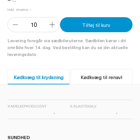
Inkl. moms –
10
Tilføj til kurv
Formindsk
Forøg
antal
antal
Levering foregår via sædbilsruterne. Sædbilen kører i dit
område hver 14. dag. Ved bestilling kan du se din aktuelle
leveringsdato.
Kødkvæg til krydsning
Kødkvæg til renavl
X-MÆLKEPRODUCENT
X-SLAGTEKALV
-
-
SUNDHED