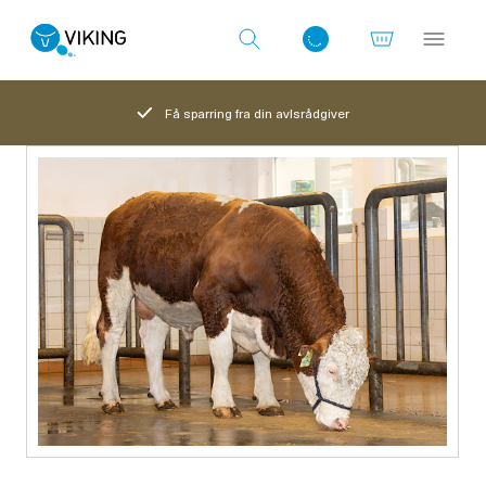
Få sparring fra din avlsrådgiver
Log ind med det samme