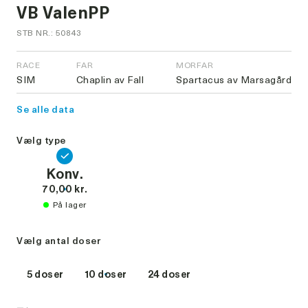
VB ValenPP
STB NR.: 50843
RACE
FAR
MORFAR
SIM
Chaplin av Fall
Spartacus av Marsagård
Se alle data
Vælg type
Konv.
70,00 kr.
På lager
Vælg antal doser
5 doser
10 doser
24 doser
-