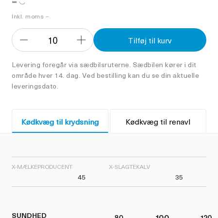
-
Inkl. moms –
10
Tilføj til kurv
Formindsk
Forøg
antal
antal
Levering foregår via sædbilsruterne. Sædbilen kører i dit
område hver 14. dag. Ved bestilling kan du se din aktuelle
leveringsdato.
Kødkvæg til krydsning
Kødkvæg til renavl
X-MÆLKEPRODUCENT
X-SLAGTEKALV
45
35
SUNDHED
80
100
120