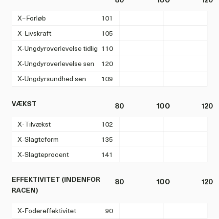
X–Forløb
101
X-Livskraft
105
X-Ungdyroverlevelse tidlig
110
X-Ungdyroverlevelse sen
120
X-Ungdyrsundhed sen
109
VÆKST
80
100
120
X-Tilvækst
102
X-Slagteform
135
X-Slagteprocent
141
EFFEKTIVITET (INDENFOR
80
100
120
RACEN)
X-Fodereffektivitet
90