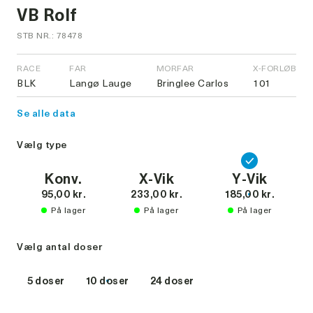
VB Rolf
STB NR.: 78478
RACE
FAR
MORFAR
X-FORLØB
BLK
Langø Lauge
Bringlee Carlos
101
Se alle data
Vælg type
Konv.
X-Vik
Y-Vik
95,00 kr.
233,00 kr.
185,00 kr.
På lager
På lager
På lager
Vælg antal doser
5 doser
10 doser
24 doser