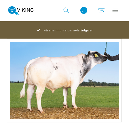
Få sparring fra din avlsrådgiver
Log ind med det samme